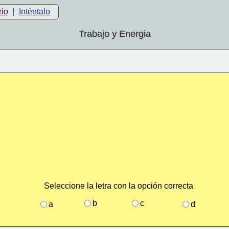
rio
|
Inténtalo
Trabajo y Energia
Seleccione la letra con la opción correcta
b
c
a
d