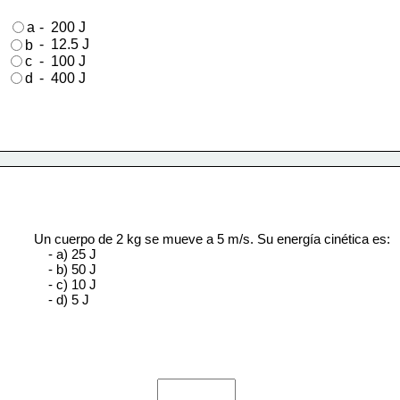
    -  200 J  
a
    -  12.5 J  
b
c
    -  100 J  
d
    -  400 J  
Un cuerpo de 2 kg se mueve a 5 m/s. Su energía cinética es:
    - a) 25 J  
    - b) 50 J  
    - c) 10 J  
    - d) 5 J  