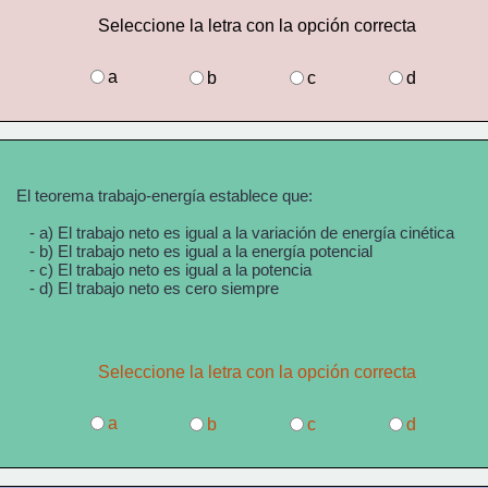
Seleccione la letra con la opción correcta
a
b
c
d
El teorema trabajo-energía establece que:
   - a) El trabajo neto es igual a la variación de energía cinética  
   - b) El trabajo neto es igual a la energía potencial  
   - c) El trabajo neto es igual a la potencia  
   - d) El trabajo neto es cero siempre  
Seleccione la letra con la opción correcta
a
b
c
d