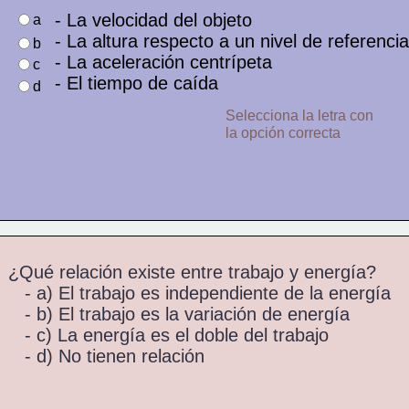
   - La velocidad del objeto  
a
   - La altura respecto a un nivel de referencia
b
   - La aceleración centrípeta  
c
   - El tiempo de caída  
d
Selecciona la letra con 
la opción correcta 
¿Qué relación existe entre trabajo y energía?
   - a) El trabajo es independiente de la energía  
   - b) El trabajo es la variación de energía  
   - c) La energía es el doble del trabajo  
   - d) No tienen relación  