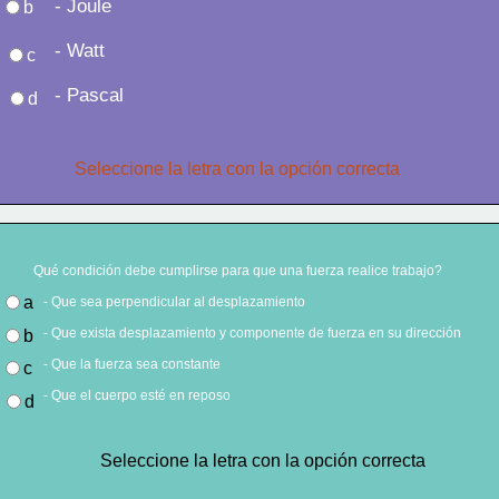
  - Joule  
b
  - Watt  
c
  - Pascal  
d
Seleccione la letra con la opción correcta
Qué condición debe cumplirse para que una fuerza realice trabajo?
a
   - Que sea perpendicular al desplazamiento  
   - Que exista desplazamiento y componente de fuerza en su dirección  
b
   - Que la fuerza sea constante  
c
   - Que el cuerpo esté en reposo  
d
Seleccione la letra con la opción correcta