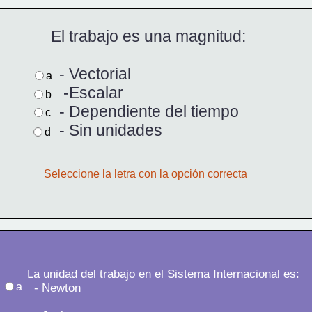
El trabajo es una magnitud:
  - Vectorial  
a
   -Escalar  
b
  - Dependiente del tiempo  
c
  - Sin unidades 
d
Seleccione la letra con la opción correcta 
La unidad del trabajo en el Sistema Internacional es:
a
  - Newton