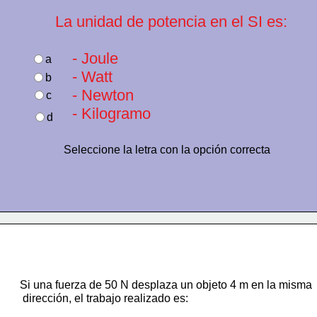
La unidad de potencia en el SI es:
    - Joule  
a
    - Watt  
b
    - Newton  
c
    - Kilogramo  
d
Seleccione la letra con la opción correcta
Si una fuerza de 50 N desplaza un objeto 4 m en la misma
 dirección, el trabajo realizado es: