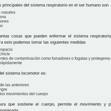
 principales del sistema respiratorio en el ser humano son
s nasales
agma
mones
go
ntas cosas que pueden enfermar el sistema respiratorio
ara esto podemos tomar las siguientes medidas
espacio
chicle
uentes de contaminación como fumadores o fogatas y protegerse d
 rápidamente
del sistema locomotor es:
de las anteriores
angre
 los movimientos del cuerpo
ura que sostiene el cuerpo, permite el movimiento y p
enominada: