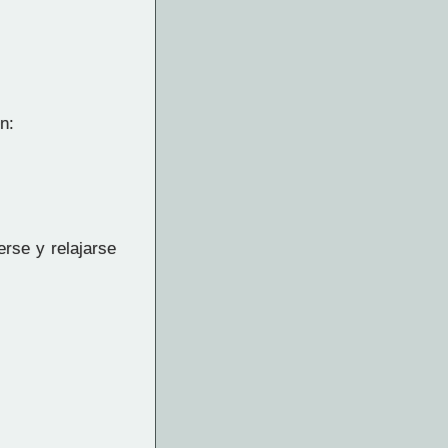
n:
rse y relajarse