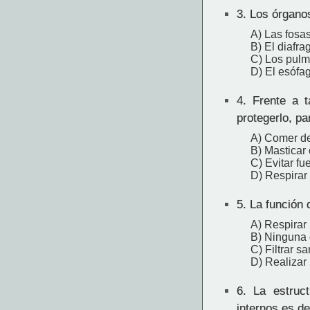
3.
Los órganos
A) Las fosa
B) El diafr
C) Los pul
D) El esófa
4.
Frente a ta
protegerlo, p
A) Comer d
B) Masticar 
C) Evitar f
D) Respirar
5.
La función 
A) Respirar
B) Ninguna 
C) Filtrar s
D) Realizar
6.
La estruct
internos es d