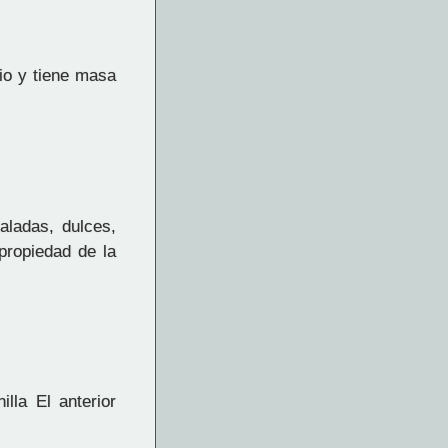
io y tiene masa
ladas, dulces,
propiedad de la
lla El anterior