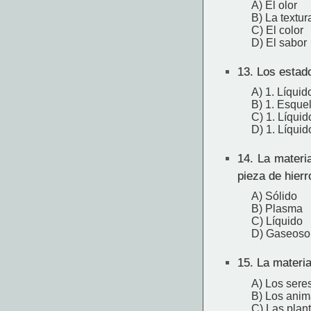
A) El olor
B) La textur
C) El color
D) El sabor
13.
Los estado
A) 1. Líquid
B) 1. Esquel
C) 1. Líquid
D) 1. Líquid
14.
La materia
pieza de hierr
A) Sólido
B) Plasma
C) Líquido
D) Gaseoso
15.
La materia
A) Los ser
B) Los anim
C) Las plan