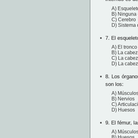
A) Esquelet
B) Ninguna 
C) Cerebro
D) Sistema 
7.
El esquelet
A) El tronco
B) La cabeza
C) La cabeza
D) La cabez
8.
Los órganos
son los:
A) Músculo
B) Nervios
C) Articulac
D) Huesos
9.
El fémur, la
A) Músculo
B) Huesos