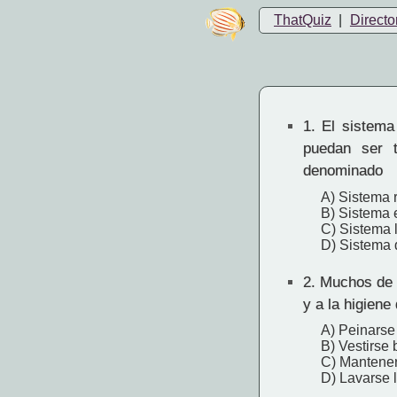
ThatQuiz
|
Directo
1.
El sistema 
puedan ser t
denominado
A) Sistema r
B) Sistema 
C) Sistema 
D) Sistema 
2.
Muchos de l
y a la higiene
A) Peinarse 
B) Vestirse 
C) Mantener
D) Lavarse l