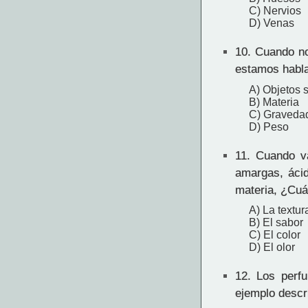
C) Nervios
D) Venas
10.
Cuando nos
estamos habl
A) Objetos 
B) Materia
C) Graveda
D) Peso
11.
Cuando vas
amargas, ácid
materia, ¿Cuá
A) La textur
B) El sabor
C) El color
D) El olor
12.
Los perfum
ejemplo descr