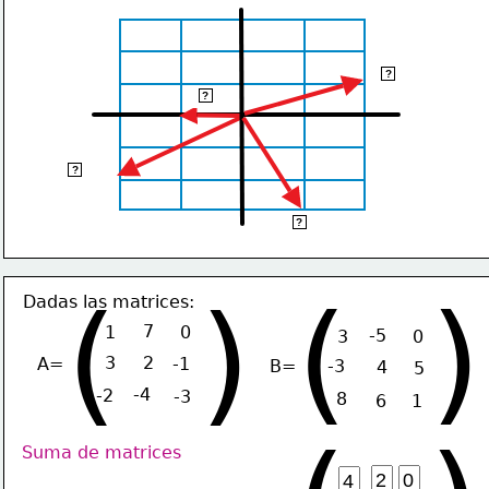
(2,1)
?
(-1, 0)
?
(- 2, - 2)
?
(1, - 3)
?
(  )
(  )
Dadas las matrices:
7
1
0
-5
3
0
3
2
A=
-1
B=
-3
4
5
-4
-2
-3
8
6
1
Suma de matrices