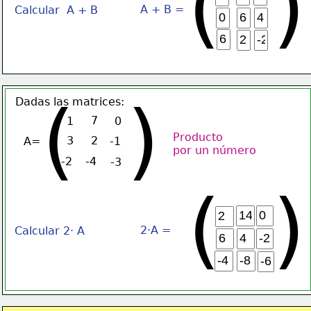
(  )
A + B =
Calcular  A + B
(  )
Dadas las matrices:
7
1
0
Producto 
3
2
A=
-1
por un número
-2
-4
-3
(  )
2·A =
Calcular 2· A