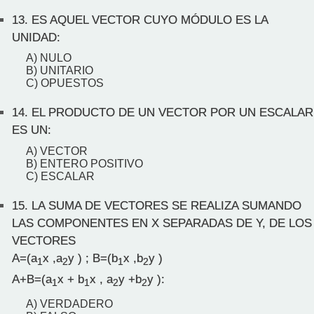
13.
ES AQUEL VECTOR CUYO MÓDULO ES LA
UNIDAD:
A) NULO
B) UNITARIO
C) OPUESTOS
14.
EL PRODUCTO DE UN VECTOR POR UN ESCALAR
ES UN:
A) VECTOR
B) ENTERO POSITIVO
C) ESCALAR
15.
LA SUMA DE VECTORES SE REALIZA SUMANDO
LAS COMPONENTES EN X SEPARADAS DE Y, DE LOS
VECTORES
A=(a
x ,a
y ) ; B=(b
x ,b
y )
1
2
1
2
A+B=(a
x + b
x , a
y +b
y ):
1
1
2
2
A) VERDADERO