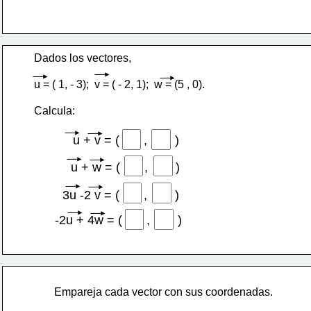
Dados los vectores, 
u = ( 1, - 3);  v = ( - 2, 1);  w = (5 , 0). 
Calcula:
u + v = (       ,        )
u + w = (       ,        )
3u -2 v = (       ,        )
-2u + 4w = (       ,        )
Empareja cada vector con sus coordenadas. 