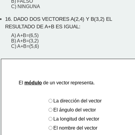
B) FALSO
C) NINGUNA
16.
DADO DOS VECTORES A(2,4) Y B(3,2) EL
RESULTADO DE A+B ES IGUAL:
A) A+B=(6,5)
B) A+B=(3,2)
C) A+B=(5,6)
El 
módulo
 de un vector representa. 
La dirección del vector
El ángulo del vector
La longitud del vector
El nombre del vector