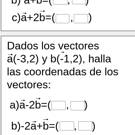
c)a+2b=(     ,     )
Dados los vectores 
a(-3,2) y b(-1,2), halla 
las coordenadas de los 
vectores:
a)a-2b=(     ,     )
b)-2a+b=(     ,     )