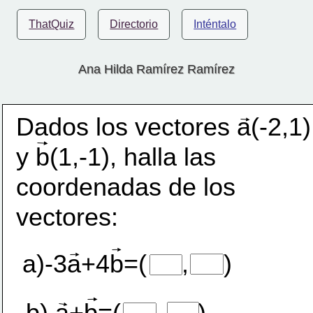
ThatQuiz
Directorio
Inténtalo
Ana Hilda Ramírez Ramírez
Dados los vectores a(-2,1)
y b(1,-1), halla las 
coordenadas de los 
vectores:
a)-3a+4b=(     ,     )
b) a+b=(     ,     )