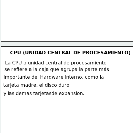
también
 lo componen 
las diferentes tarjetas
internas esambladas 
a la Main Board, 
sus puertos y buses.
CPU (UNIDAD CENTRAL DE PROCESAMIENTO)
La CPU o unidad central de procesamiento
se refiere a la caja que agrupa la parte más  
importante del Hardware interno, como la 
tarjeta madre, el disco duro
y las demas tarjetas
de expansion. 