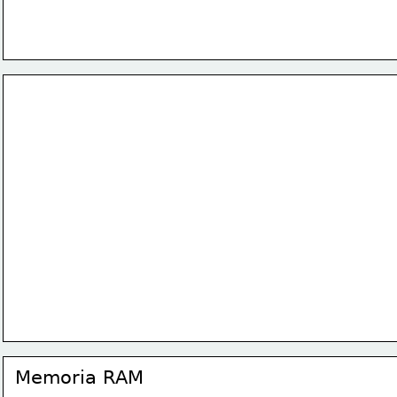
externas
Unidades de memoria
BIT
: puede tener valores de 0 y 1, (S. Binarios).
BYTE
: son 8 bits.
KILOBYTE (KB)=
 2**10 bytes.
MEGABYTE (MB)=
 2**10 kilobyte.
GIGABYTE (GB)= 
2**10 Megabyte.
TERABYTE (TB)
= 2**10 Gigabyte.
Memoria RAM