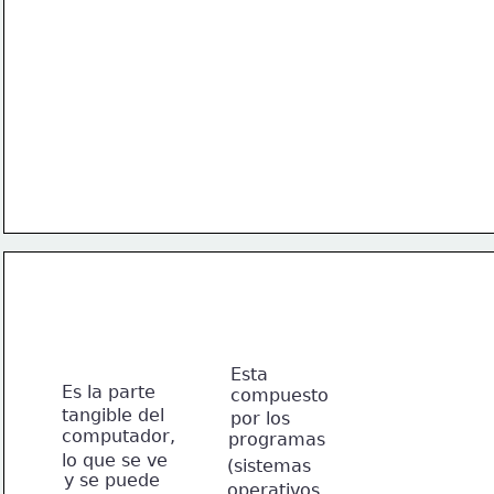
un conjunto de instrucciones y ejecutarlas.
Un computador lo componen dos partes en general
Y
EL SOFTWARE
EL HARDWARE
Esta 
Es la parte 
compuesto
tangible del 
por los 
computador,
programas
lo que se ve 
(sistemas 
y se puede
operativos,