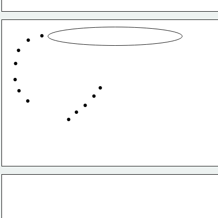
•
¿QUE ES LA 
INFORMÁTICA
?
•
•
Es el conjunto de conocimientos cientificos 
•
y de tecnicas que hacen posible el tratamiento 
automático
 de la 
información 
por medio de 
•
•
computadoras.
•
•
•
•
•
•
¿Que es el computador?
Es un dispositivo 
electrónico 
capaz de recibir 