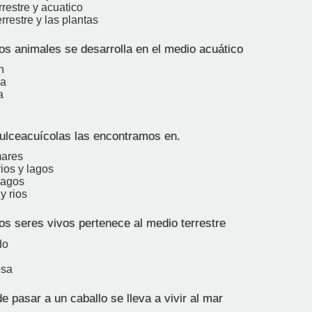
rrestre y acuatico
errestre y las plantas
os animales se desarrolla en el medio acuático
n
na
a
ulceacuícolas las encontramos en.
mares
rios y lagos
lagos
y rios
os seres vivos pertenece al medio terrestre
do
osa
 pasar a un caballo se lleva a vivir al mar