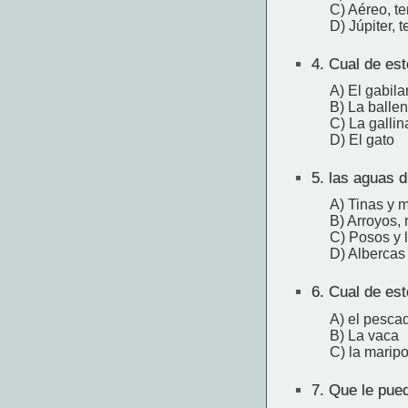
C) Aéreo, te
D) Júpiter, t
4.
Cual de est
A) El gabila
B) La balle
C) La gallin
D) El gato
5.
las aguas d
A) Tinas y 
B) Arroyos, 
C) Posos y 
D) Albercas 
6.
Cual de est
A) el pesca
B) La vaca
C) la marip
7.
Que le puede