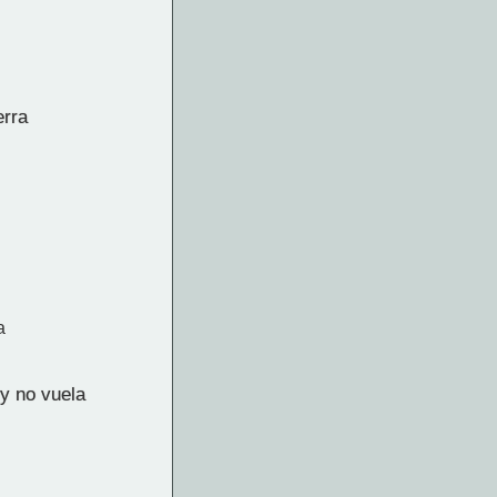
erra
a
y no vuela