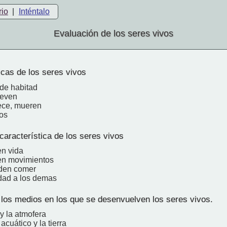
rio
|
Inténtalo
Evaluación de los seres vivos
icas de los seres vivos
de habitad
ueven
ece, mueren
los
 característica de los seres vivos
n vida
en movimientos
den comer
dad a los demas
los medios en los que se desenvuelven los seres vivos.
 y la atmofera
 acuático y la tierra