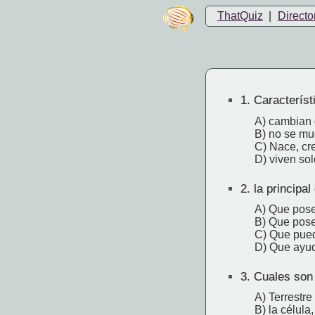
ThatQuiz
|
Directo
1.
Característ
A) cambian 
B) no se m
C) Nace, cr
D) viven so
2.
la principal
A) Que pose
B) Que pos
C) Que pue
D) Que ayu
3.
Cuales son 
A) Terrestre
B) la célula,