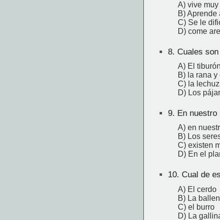
A) vive muy 
B) Aprende 
C) Se le dif
D) come are
8.
Cuales son l
A) El tiburó
B) la rana y
C) la lechuz
D) Los pájar
9.
En nuestro 
A) en nuest
B) Los seres
C) existen 
D) En el pl
10.
Cual de es
A) El cerdo
B) La balle
C) el burro
D) La gallin