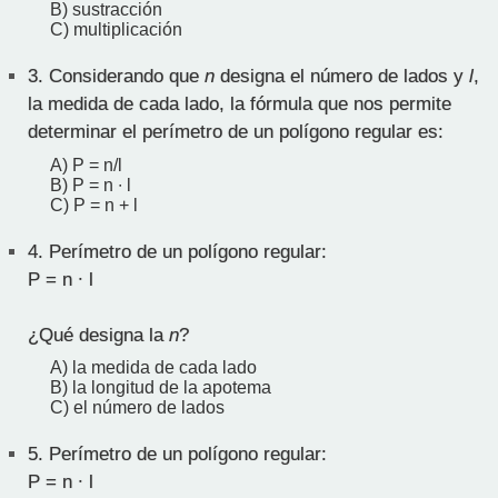
B) sustracción
C) multiplicación
3.
Considerando que
n
designa el número de lados y
l
,
la medida de cada lado, la fórmula que nos permite
determinar el perímetro de un polígono regular es:
A) P = n/l
B) P = n ∙ l
C) P = n + l
4.
Perímetro de un polígono regular:
P = n ∙ l
¿Qué designa la
n
?
A) la medida de cada lado
B) la longitud de la apotema
C) el número de lados
5.
Perímetro de un polígono regular:
P = n ∙ l