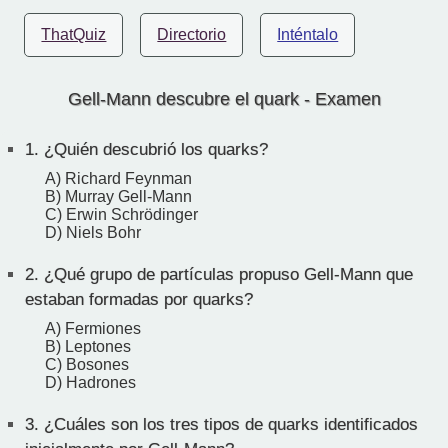
ThatQuiz
Directorio
Inténtalo
Gell-Mann descubre el quark - Examen
1.
¿Quién descubrió los quarks?
A) Richard Feynman
B) Murray Gell-Mann
C) Erwin Schrödinger
D) Niels Bohr
2.
¿Qué grupo de partículas propuso Gell-Mann que
estaban formadas por quarks?
A) Fermiones
B) Leptones
C) Bosones
D) Hadrones
3.
¿Cuáles son los tres tipos de quarks identificados