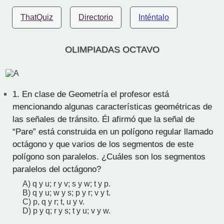
ThatQuiz
Directorio
Inténtalo
OLIMPIADAS OCTAVO
1.
En clase de Geometría el profesor está
mencionando algunas características geométricas de
las señales de tránsito. Él afirmó que la señal de
“Pare” está construida en un polígono regular llamado
octágono y que varios de los segmentos de este
polígono son paralelos. ¿Cuáles son los segmentos
paralelos del octágono?
A) q y u; r y v; s y w; t y p.
B) q y u; w y s; p y r; v y t.
C) p, q y r; t, u y v.
D) p y q; r y s; t y u; v y w.