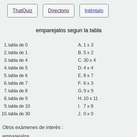
ThatQuiz
Directorio
Inténtalo
emparejalos segun la tabla
1.
tabla de 0
A.
1 x 3
2.
tabla de 1
B.
5 x 2
3.
tabla de 4
C.
30 x 4
4.
tabla de 5
D.
4 x 4
5.
tabla de 6
E.
8 x 7
6.
tabla de 7
F.
6 x 3
7.
tabla de 8
G.
9 x 9
8.
tabla de 9
H.
10 x 11
9.
tabla de 10
I.
7 x 8
10.
tabla de 30
J.
0 x 0
Otros exámenes de interés :
emparejalos