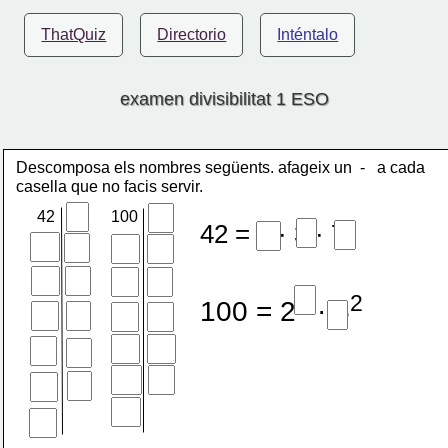
ThatQuiz
Directorio
Inténtalo
examen divisibilitat 1 ESO
Descomposa els nombres següents. afageix un  -   a cada 
casella que no facis servir.
42
100
42 = 2 · 3 · 7
2
2
100 = 2
 · 5