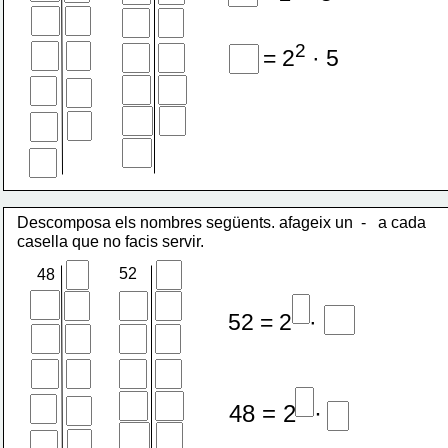
2
20 = 2
 · 5
Descomposa els nombres següents. afageix un  -   a cada 
casella que no facis servir.
52
48
2
52 = 2
 · 13
4
48 = 2
 · 3