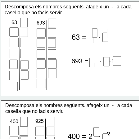
Descomposa els nombres següents. afageix un  -   a cada 
casella que no facis servir.
63
693
2
2
63 = 3
 · 7
2
693 = 3
 · 7 ·11
Descomposa els nombres següents. afageix un  -   a cada 
casella que no facis servir.
925
400
4
2
400 = 2
 · 5