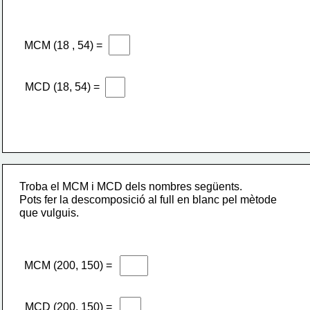
MCM (18 , 54) =
MCD (18, 54) =
Troba el MCM i MCD dels nombres següents.
Pots fer la descomposició al full en blanc pel mètode 
que vulguis.
MCM (200, 150) =
MCD (200, 150) =