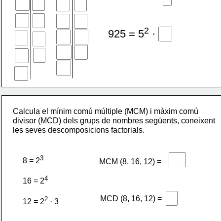
2
925 = 5
 · 37
Calcula el mínim comú múltiple (MCM) i màxim comú 
divisor (MCD) dels grups de nombres següents, coneixent 
les seves descomposicions factorials.
3
8 = 2
MCM (8, 16, 12) =
4
16 = 2
MCD (8, 16, 12) =
2
12 = 2
 · 3