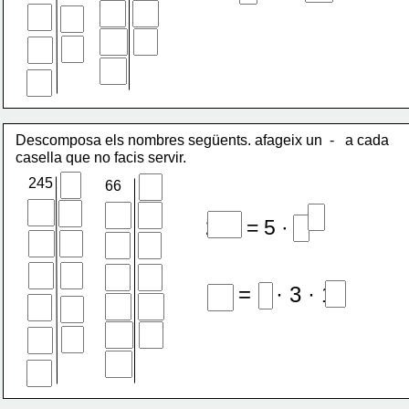
Descomposa els nombres següents. afageix un  -   a cada 
casella que no facis servir.
245
66
2
245 = 5 · 7
66 = 2 · 3 · 11