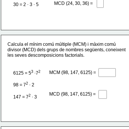
MCD (24, 30, 36) =
30 = 2 · 3 · 5
Calcula el mínim comú múltiple (MCM) i màxim comú 
divisor (MCD) dels grups de nombres següents, coneixent 
les seves descomposicions factorials.
3
2
MCM (98, 147, 6125) =
6125 = 5
 ·7
2
98 = 7
 · 2
MCD (98, 147, 6125) =
2
147 = 7
 · 3