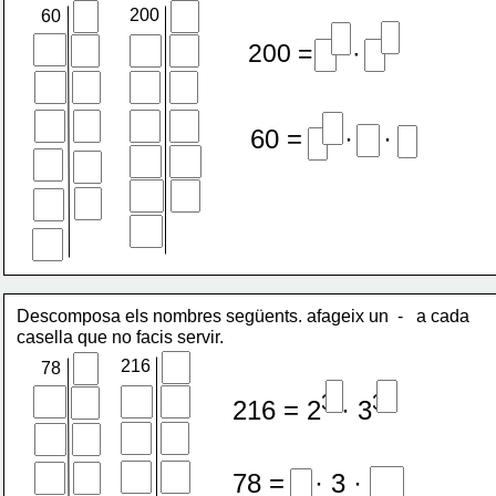
200
60
3
2
200 = 2
 · 5
2
60 = 2
 · 3 · 5
Descomposa els nombres següents. afageix un  -   a cada 
casella que no facis servir.
216
78
3
3
216 = 2
 · 3
78 = 2 · 3 · 13