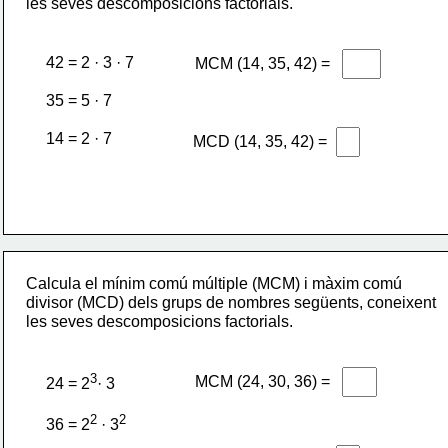
les seves descomposicions factorials.
42 = 2 · 3 · 7
MCM (14, 35, 42) =
35 = 5 · 7
14 = 2 · 7
MCD (14, 35, 42) =
Calcula el mínim comú múltiple (MCM) i màxim comú 
divisor (MCD) dels grups de nombres següents, coneixent 
les seves descomposicions factorials.
3
MCM (24, 30, 36) =
24 = 2
· 3
2
2
36 = 2
 · 3