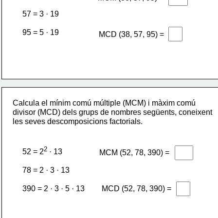
57 = 3 · 19
95 = 5 · 19
MCD (38, 57, 95) =
Calcula el mínim comú múltiple (MCM) i màxim comú 
divisor (MCD) dels grups de nombres següents, coneixent 
les seves descomposicions factorials.
2
52 = 2
 · 13
MCM (52, 78, 390) =
78 = 2 · 3 · 13
MCD (52, 78, 390) =
390 = 2 · 3 · 5 · 13