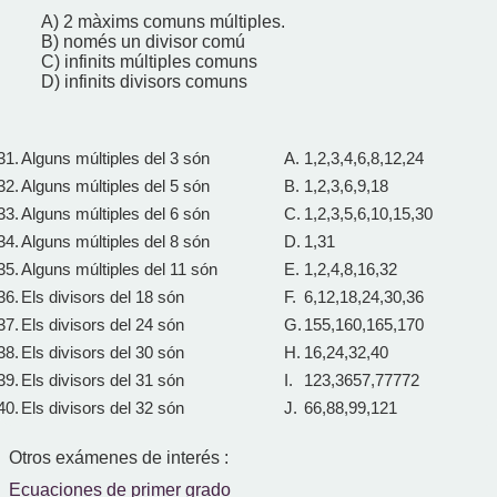
A) 2 màxims comuns múltiples.
B) només un divisor comú
C) infinits múltiples comuns
D) infinits divisors comuns
31.
Alguns múltiples del 3 són
A.
1,2,3,4,6,8,12,24
32.
Alguns múltiples del 5 són
B.
1,2,3,6,9,18
33.
Alguns múltiples del 6 són
C.
1,2,3,5,6,10,15,30
34.
Alguns múltiples del 8 són
D.
1,31
35.
Alguns múltiples del 11 són
E.
1,2,4,8,16,32
36.
Els divisors del 18 són
F.
6,12,18,24,30,36
37.
Els divisors del 24 són
G.
155,160,165,170
38.
Els divisors del 30 són
H.
16,24,32,40
39.
Els divisors del 31 són
I.
123,3657,77772
40.
Els divisors del 32 són
J.
66,88,99,121
Otros exámenes de interés :
Ecuaciones de primer grado