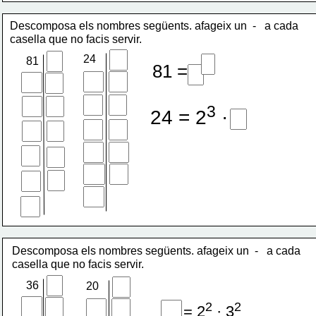
Descomposa els nombres següents. afageix un  -   a cada 
casella que no facis servir.
24
81
4
81 = 3
3
24 = 2
 · 3
Descomposa els nombres següents. afageix un  -   a cada 
casella que no facis servir.
36
20
2
2
36 = 2
 · 3