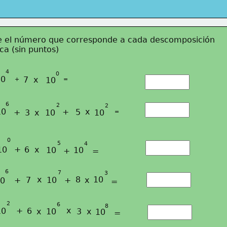
e el número que corresponde a cada descomposición
ca (sin puntos)
4
0
10
7
x
10
+
=
6
2
2
10
+
x
+
5
3
x
10
10
=
0
5
4
+
10
6
x
10
10
+
=
6
7
3
x
8
10
+
7
10
+
x
0
=
2
6
8
+
x
10
6
x
10
3
x
10
=