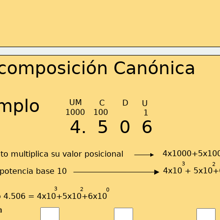
composición Canónica
mplo
UM
C
D
U
1000
100
1
4.  5  0  6
4x1000+5x10
to multiplica su valor posicional
3
2
4x10 + 5x10+
potencia base 10
3
2
0
to 4.506 = 4x10+5x10+6x10
a