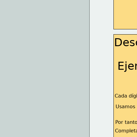
Des
Eje
Cada dígi
Usamos 
Por tan
Complet