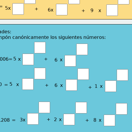
=
5x
+
6x
+
9
x
ades:
pón canónicamente los siguientes números:
5
+
.006=
x
x
6
5
0
x
=
+
6
x
1
x
+
+
2
x
3x
.208
=
+
8
x