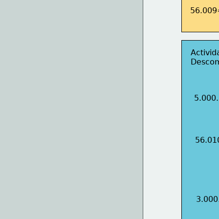
56.009
Activid
Descom
5.000
56.01
3.000