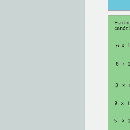
Escrib
canóni
x
6
x
8
3
x
9
x
1
x
5