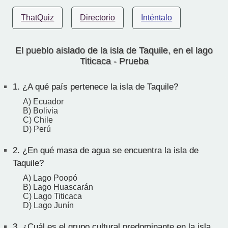
ThatQuiz
Directorio
Inténtalo
El pueblo aislado de la isla de Taquile, en el lago
Titicaca - Prueba
1.
¿A qué país pertenece la isla de Taquile?
A) Ecuador
B) Bolivia
C) Chile
D) Perú
2.
¿En qué masa de agua se encuentra la isla de
Taquile?
A) Lago Poopó
B) Lago Huascarán
C) Lago Titicaca
D) Lago Junín
3.
¿Cuál es el grupo cultural predominante en la isla