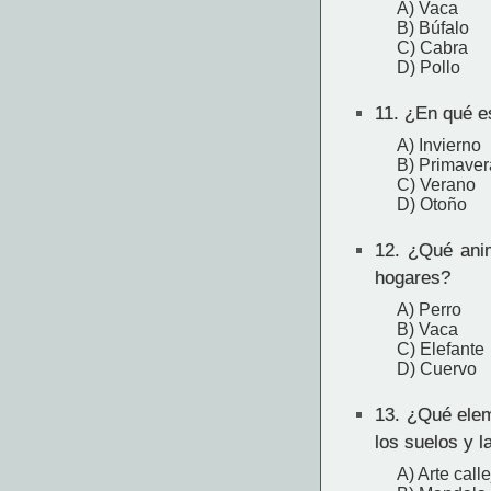
A) Vaca
B) Búfalo
C) Cabra
D) Pollo
11.
¿En qué es
A) Invierno
B) Primaver
C) Verano
D) Otoño
12.
¿Qué anima
hogares?
A) Perro
B) Vaca
C) Elefante
D) Cuervo
13.
¿Qué eleme
los suelos y l
A) Arte call