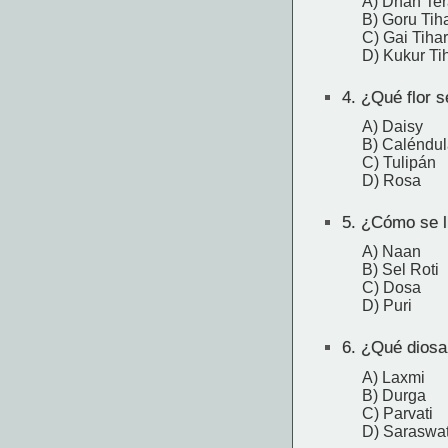
A) Dhan Te
B) Goru Tih
C) Gai Tihar
D) Kukur Ti
4.
¿Qué flor se
A) Daisy
B) Caléndul
C) Tulipán
D) Rosa
5.
¿Cómo se ll
A) Naan
B) Sel Roti
C) Dosa
D) Puri
6.
¿Qué diosa s
A) Laxmi
B) Durga
C) Parvati
D) Saraswat