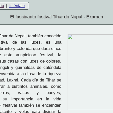
rio
|
Inténtalo
El fascinante festival Tihar de Nepal - Examen
Tihar de Nepal, también conocido
tival de las luces, es una
ibrante y colorida que dura cinco
e este auspicioso festival, la
sus casas con luces de colores,
ngoli y guirnaldas de caléndula
envenida a la diosa de la riqueza
dad, Laxmi. Cada día de Tihar se
rar a distintos animales, como
perros, vacas y bueyes,
o su importancia en la vida
 festival también se encienden
aceite y velas para disipar la