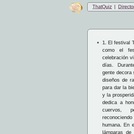
ThatQuiz
|
Directo
1.
El festival 
como el fes
celebración v
días. Durant
gente decora 
diseños de ra
para dar la bi
y la prosperi
dedica a hon
cuervos, 
reconociend
humana. En el
lámparas de 