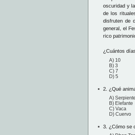
oscuridad y la
de los ritual
disfruten de 
general, el F
rico patrimoni
¿Cuántos días 
A) 10
B) 3
C) 7
D) 5
2.
¿Qué animal
A) Serpient
B) Elefante
C) Vaca
D) Cuervo
3.
¿Cómo se co