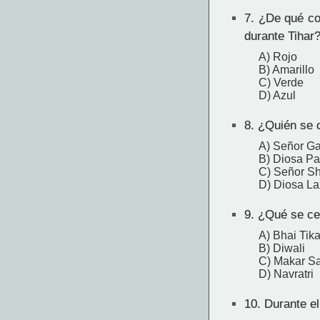
7.
¿De qué colo
durante Tihar
A) Rojo
B) Amarillo
C) Verde
D) Azul
8.
¿Quién se cr
A) Señor G
B) Diosa Pa
C) Señor Sh
D) Diosa L
9.
¿Qué se cele
A) Bhai Tik
B) Diwali
C) Makar Sa
D) Navratri
10.
Durante el