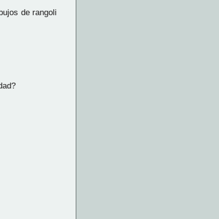
bujos de rangoli
idad?