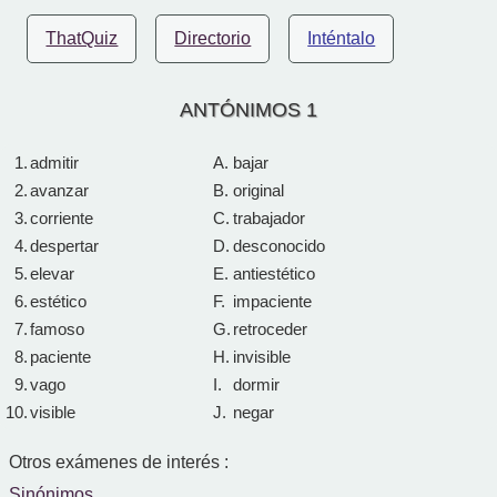
ThatQuiz
Directorio
Inténtalo
ANTÓNIMOS 1
1.
admitir
A.
bajar
2.
avanzar
B.
original
3.
corriente
C.
trabajador
4.
despertar
D.
desconocido
5.
elevar
E.
antiestético
6.
estético
F.
impaciente
7.
famoso
G.
retroceder
8.
paciente
H.
invisible
9.
vago
I.
dormir
10.
visible
J.
negar
Otros exámenes de interés :
Sinónimos