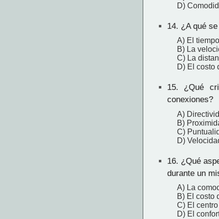
D) Comodi
14.
¿A qué se r
A) El tiempo
B) La veloci
C) La distan
D) El costo d
15.
¿Qué crit
conexiones?
A) Directivi
B) Proximid
C) Puntuali
D) Velocida
16.
¿Qué aspect
durante un mi
A) La comod
B) El costo 
C) El centro
D) El confort