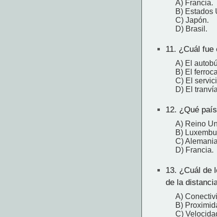
A) Francia.
B) Estados 
C) Japón.
D) Brasil.
11.
¿Cuál fue 
A) El autobú
B) El ferroca
C) El servic
D) El tranvía
12.
¿Qué país f
A) Reino Un
B) Luxembur
C) Alemania
D) Francia.
13.
¿Cuál de lo
de la distanc
A) Conectivi
B) Proximid
C) Velocida