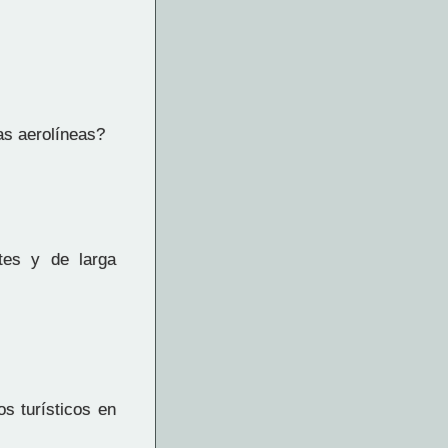
as aerolíneas?
tes y de larga
s turísticos en