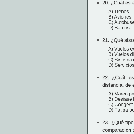
20.
¿Cuál es el
A) Trenes
B) Aviones
C) Autobus
D) Barcos
21.
¿Qué siste
A) Vuelos e
B) Vuelos di
C) Sistema d
D) Servicios
22.
¿Cuál es 
distancia, de 
A) Mareo po
B) Desfase h
C) Congesti
D) Fatiga po
23.
¿Qué tipo 
comparación c