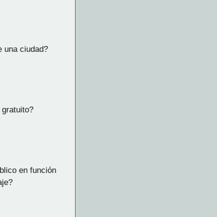
e una ciudad?
 gratuito?
blico en función
aje?