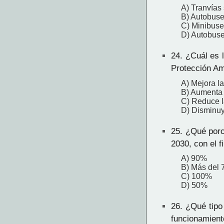
A) Tranvías 
B) Autobuse
C) Minibuse
D) Autobuse
24.
¿Cuál es l
Protección Am
A) Mejora la
B) Aumenta l
C) Reduce l
D) Disminuye
25.
¿Qué porce
2030, con el f
A) 90%
B) Más del
C) 100%
D) 50%
26.
¿Qué tipo 
funcionamient