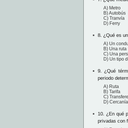
A) Metro
B) Autobús
C) Tranvía
D) Ferry
8.
¿Qué es un "
A) Un condu
B) Una ruta 
C) Una pers
D) Un tipo 
9.
¿Qué términ
periodo deter
A) Ruta
B) Tarifa
C) Transfer
D) Cercanía
10.
¿En qué pa
privadas con f