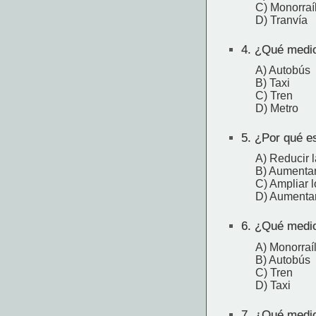
C) Monorraí
D) Tranvía
4.
¿Qué medio d
A) Autobús
B) Taxi
C) Tren
D) Metro
5.
¿Por qué es
A) Reducir l
B) Aumentar 
C) Ampliar l
D) Aumentar
6.
¿Qué medio 
A) Monorraí
B) Autobús
C) Tren
D) Taxi
7.
¿Qué medio 