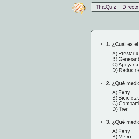
ThatQuiz
|
Directo
1.
¿Cuál es el 
A) Prestar u
B) Generar 
C) Apoyar a
D) Reducir e
2.
¿Qué medio d
A) Ferry
B) Biciclet
C) Comparti
D) Tren
3.
¿Qué medio 
A) Ferry
B) Metro