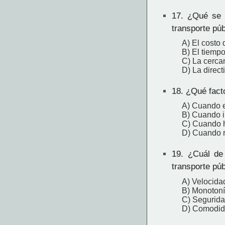
17.
¿Qué se c
transporte pú
A) El costo d
B) El tiempo
C) La cercan
D) La direct
18.
¿Qué facto
A) Cuando e
B) Cuando i
C) Cuando h
D) Cuando r
19.
¿Cuál de l
transporte púb
A) Velocida
B) Monotonía
C) Segurida
D) Comodid