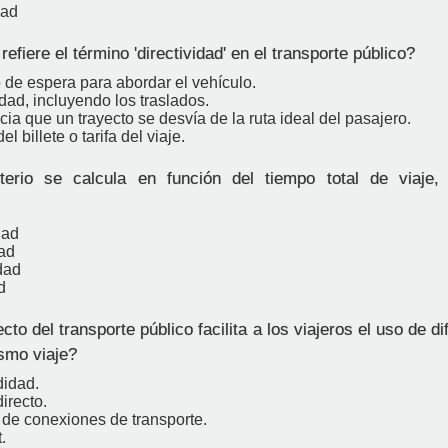
dad
efiere el término 'directividad' en el transporte público?
 de espera para abordar el vehículo.
dad, incluyendo los traslados.
cia que un trayecto se desvía de la ruta ideal del pasajero.
el billete o tarifa del viaje.
erio se calcula en función del tiempo total de viaje, 
dad
ad
dad
d
o del transporte público facilita a los viajeros el uso de d
smo viaje?
idad.
directo.
 de conexiones de transporte.
.