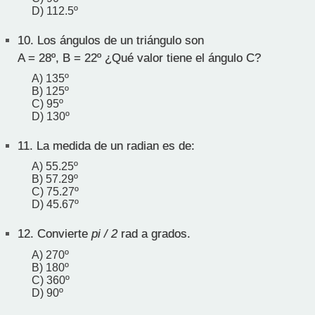
D) 112.5º
10.
Los ángulos de un triángulo son
A = 28º, B = 22º ¿Qué valor tiene el ángulo C?
A) 135º
B) 125º
C) 95º
D) 130º
11.
La medida de un radian es de:
A) 55.25º
B) 57.29º
C) 75.27º
D) 45.67º
12.
Convierte
pi / 2
rad a grados.
A) 270º
B) 180º
C) 360º
D) 90º