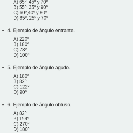
A) 65º, 45º y 70º
B) 55º, 35º y 90º
C) 60º,40º y 80º
D) 85º, 25º y 70º
4.
Ejemplo de ángulo entrante.
A) 220º
B) 180º
C) 78º
D) 100º
5.
Ejemplo de ángulo agudo.
A) 180º
B) 82º
C) 122º
D) 90º
6.
Ejemplo de ángulo obtuso.
A) 82º
B) 154º
C) 270º
D) 180º