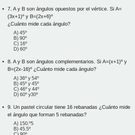
7.
A y B son ángulos opuestos por el vértice. Si A=
(3x+1)º y B=(2x+6)º
¿Cuánto mide cada ángulo?
A) 45º
B) 90º
C) 16º
D) 60º
8.
A y B son ángulos complementarios. Si A=(x+1)º y
B=(2x-16)º ¿Cuánto mide cada ángulo?
A) 36º y 54º
B) 45º y 45º
C) 46º y 44º
D) 60º y30º
9.
Un pastel circular tiene 16 rebanadas ¿Cuánto mide
el ángulo que forman 5 rebanadas?
A) 150.º5
B) 45.5º
C) 90º