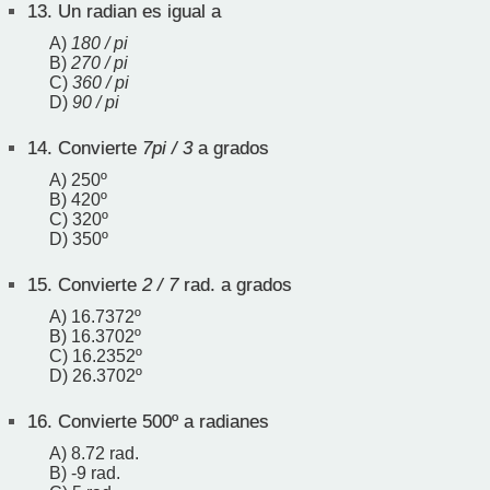
13.
Un radian es igual a
A)
180 / pi
B)
270 / pi
C)
360 / pi
D)
90 / pi
14.
Convierte
7pi / 3
a grados
A) 250º
B) 420º
C) 320º
D) 350º
15.
Convierte
2 / 7
rad. a grados
A) 16.7372º
B) 16.3702º
C) 16.2352º
D) 26.3702º
16.
Convierte 500º a radianes
A) 8.72 rad.
B) -9 rad.