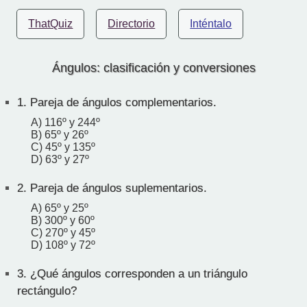
ThatQuiz
Directorio
Inténtalo
Ángulos: clasificación y conversiones
1.
Pareja de ángulos complementarios.
A) 116º y 244º
B) 65º y 26º
C) 45º y 135º
D) 63º y 27º
2.
Pareja de ángulos suplementarios.
A) 65º y 25º
B) 300º y 60º
C) 270º y 45º
D) 108º y 72º
3.
¿Qué ángulos corresponden a un triángulo
rectángulo?