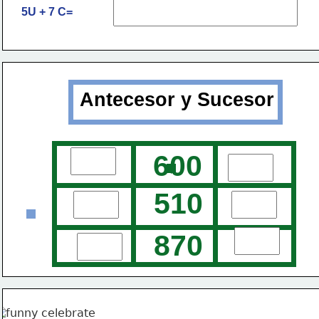
5U + 7 C=
Antecesor y Sucesor
600
510
870