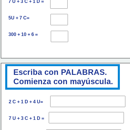
7 U + 3 C + 1 D =
5U + 7 C=
300 + 10 + 6 =
Escriba con PALABRAS. 
Comienza con mayúscula.
2 C + 1 D + 4 U=
7 U + 3 C + 1 D =