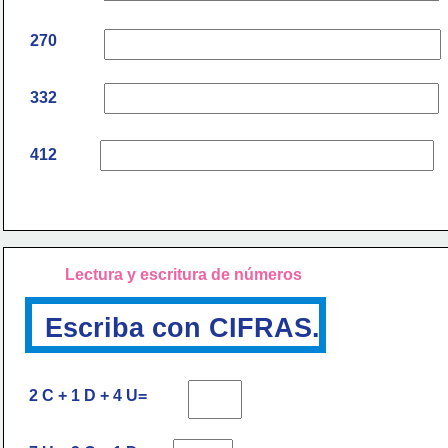
270
332
412
Lectura y escritura de números
Escriba con CIFRAS.
2 C + 1 D + 4 U=