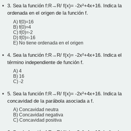
3.
Sea la función f:R→R/ f(x)= -2x²+4x+16. Indica la
ordenada en el origen de la función f.
A) f(0)=16
B) f(0)=4
C) f(0)=-2
D) f(0)=-16
E) No tiene ordenada en el origen
4.
Sea la función f:R→R/ f(x)= -2x²+4x+16. Indica el
término independiente de función f.
A) 4
B) 16
C) -2
5.
Sea la función f:R→R/ f(x)= -2x²+4x+16. Indica la
concavidad de la parábola asociada a f.
A) Concavidad neutra
B) Concavidad negativa
C) Concavidad positiva