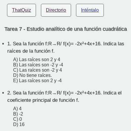
ThatQuiz
Directorio
Inténtalo
Tarea 7 - Estudio analítico de una función cuadrática
1.
Sea la función f:R→R/ f(x)= -2x²+4x+16. Indica las
raíces de la función f.
A) Las raíces son 2 y 4
B) Las raíces son -2 y -4
C) Las raíces son -2 y 4
D) No tiene raíces.
E) Las raíces son 2 y -4
2.
Sea la función f:R→R/ f(x)= -2x²+4x+16. Indica el
coeficiente principal de función f.
A) 4
B) -2
C) 0
D) 16