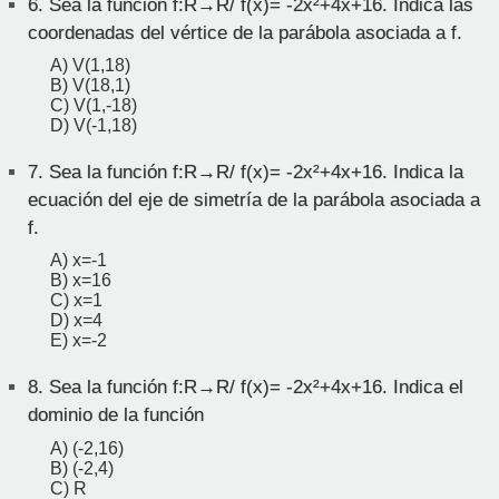
6.
Sea la función f:R→R/ f(x)= -2x²+4x+16. Indica las
coordenadas del vértice de la parábola asociada a f.
A) V(1,18)
B) V(18,1)
C) V(1,-18)
D) V(-1,18)
7.
Sea la función f:R→R/ f(x)= -2x²+4x+16. Indica la
ecuación del eje de simetría de la parábola asociada a
f.
A) x=-1
B) x=16
C) x=1
D) x=4
E) x=-2
8.
Sea la función f:R→R/ f(x)= -2x²+4x+16. Indica el
dominio de la función
A) (-2,16)
B) (-2,4)
C) R