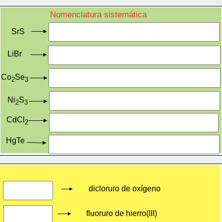
Nomenclatura sistemática
SrS
LiBr
Co
Se
2
3
Ni
S
2
3
CdCl
2
HgTe
dicloruro de oxígeno
fluoruro de hierro(III)