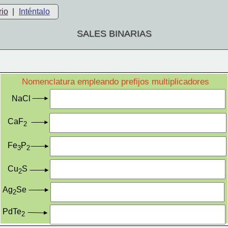
rio
|
Inténtalo
SALES BINARIAS
Nomenclatura empleando prefijos multiplicadores
NaCl
CaF
2
Fe
P
3
2
Cu
S
2
Ag
Se
2
PdTe
2