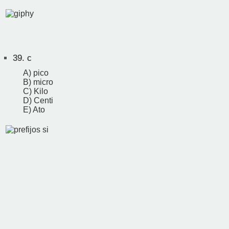
39.
c
A) pico
B) micro
C) Kilo
D) Centi
E) Ato