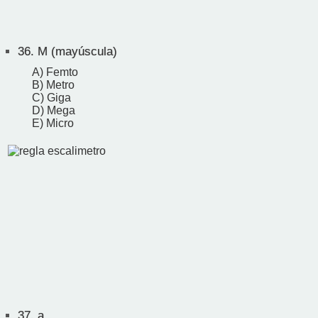
36.
M (mayúscula)
A) Femto
B) Metro
C) Giga
D) Mega
E) Micro
37.
a