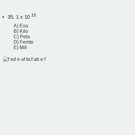
15
35.
1 x 10
A) Exa
B) Kilo
C) Peta
D) Femto
E) Mili