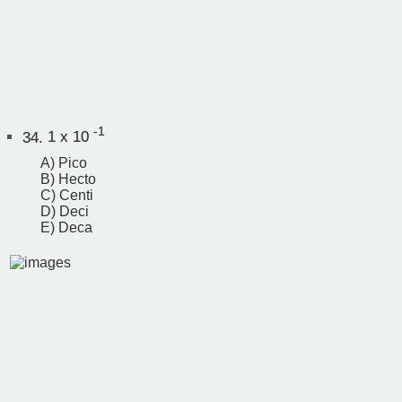
-1
34.
1 x 10
A) Pico
B) Hecto
C) Centi
D) Deci
E) Deca