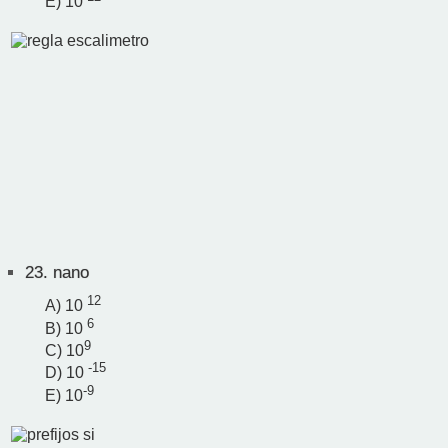
E) 10
23.
nano
12
A) 10
6
B) 10
9
C) 10
-15
D) 10
-9
E) 10