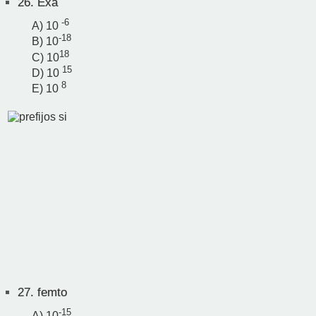
26.
Exa
-6
A) 10
-18
B) 10
18
C) 10
15
D) 10
8
E) 10
27.
femto
-15
A) 10