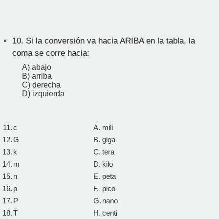
10.
Si la conversión va hacia ARIBA en la tabla, la
coma se corre hacia:
A) abajo
B) arriba
C) derecha
D) izquierda
11.
c
A.
mili
12.
G
B.
giga
13.
k
C.
tera
14.
m
D.
kilo
15.
n
E.
peta
16.
p
F.
pico
17.
P
G.
nano
18.
T
H.
centi