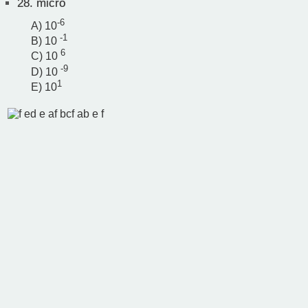
28.
micro
-6
A) 10
-1
B) 10
6
C) 10
-9
D) 10
1
E) 10