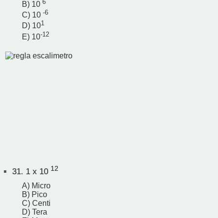
6
B) 10
-6
C) 10
1
D) 10
-12
E) 10
12
31.
1 x 10
A) Micro
B) Pico
C) Centi
D) Tera