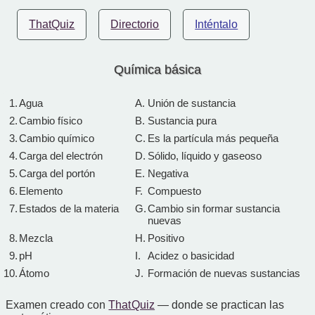
ThatQuiz
Directorio
Inténtalo
Química básica
1.
Agua
A.
Unión de sustancia
2.
Cambio físico
B.
Sustancia pura
3.
Cambio químico
C.
Es la partícula más pequeña
4.
Carga del electrón
D.
Sólido, líquido y gaseoso
5.
Carga del portón
E.
Negativa
6.
Elemento
F.
Compuesto
7.
Estados de la materia
G.
Cambio sin formar sustancia
nuevas
8.
Mezcla
H.
Positivo
9.
pH
I.
Acidez o basicidad
10.
Átomo
J.
Formación de nuevas sustancias
Examen creado con
That Quiz
— donde se practican las