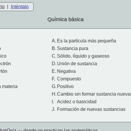
rio
|
Inténtalo
Química básica
A.
Es la partícula más pequeña
o
B.
Sustancia pura
ico
C.
Sólido, líquido y gaseoso
ectrón
D.
Unión de sustancia
rtón
E.
Negativa
F.
Compuesto
a materia
G.
Positivo
H.
Cambio sin formar sustancia nueva
I.
Acidez o basicidad
J.
Formación de nuevas sustancias
hat Quiz
— donde se practican las matemáticas.