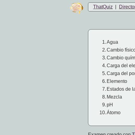
ThatQuiz
|
Directo
1.
Agua
2.
Cambio físic
3.
Cambio quím
4.
Carga del el
5.
Carga del po
6.
Elemento
7.
Estados de l
8.
Mezcla
9.
pH
10.
Átomo
Examen creado con
T