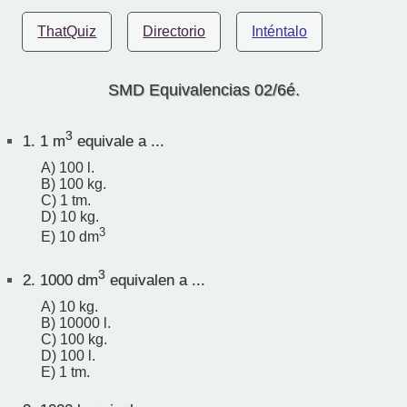
ThatQuiz
Directorio
Inténtalo
SMD Equivalencias 02/6é.
3
1.
1 m
equivale a ...
A) 100 l.
B) 100 kg.
C) 1 tm.
D) 10 kg.
3
E) 10 dm
3
2.
1000 dm
equivalen a ...
A) 10 kg.
B) 10000 l.
C) 100 kg.
D) 100 l.
E) 1 tm.