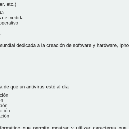
r, etc.)
da
s de medida
operativo
a
ndial dedicada a la creación de software y hardware, Ipho
 de que un antivirus esté al día
ación
ón
ción
ación
ación
ormático que permite mostrar y utilizar caracteres que