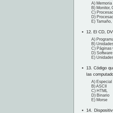
A) Memoria 
B) Monitor,
C) Procesado
D) Procesad
E) Tamaño, 
12.
El CD, DVD
A) Program
B) Unidade
C) Páginas
D) Software
E) Unidade
13.
Código que
las computad
A) Especial
B) ASCII
C) HTML
D) Binario
E) Morse
14.
Dispositiv