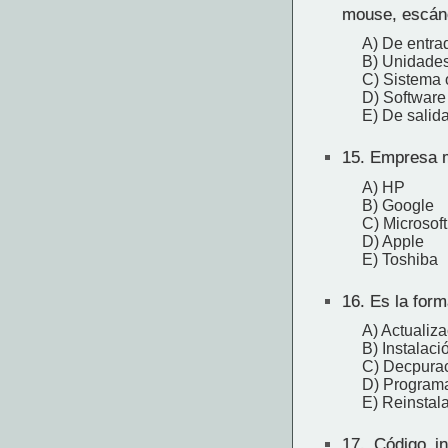
mouse, escáne
A) De entra
B) Unidade
C) Sistema 
D) Software
E) De salid
15.
Empresa mu
A) HP
B) Google
C) Microsoft
D) Apple
E) Toshiba
16.
Es la forma
A) Actualiz
B) Instalaci
C) Decpura
D) Program
E) Reinstal
17.
Código inf