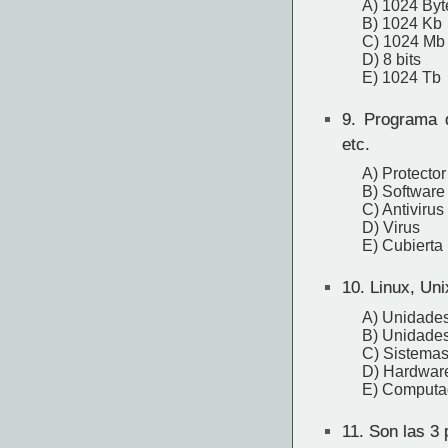
A) 1024 Byt
B) 1024 Kb
C) 1024 Mb
D) 8 bits
E) 1024 Tb
9.
Programa q
etc.
A) Protector
B) Software
C) Antivirus
D) Virus
E) Cubierta
10.
Linux, Un
A) Unidade
B) Unidade
C) Sistemas
D) Hardwar
E) Computa
11.
Son las 3 