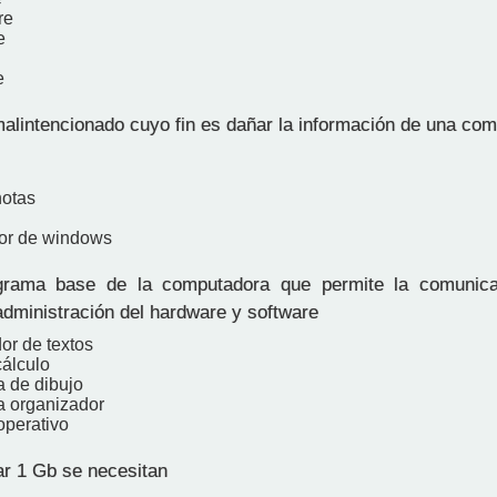
re
e
e
lintencionado cuyo fin es dañar la información de una co
notas
or de windows
rama base de la computadora que permite la comunica
administración del hardware y software
or de textos
cálculo
 de dibujo
 organizador
operativo
ar 1 Gb se necesitan