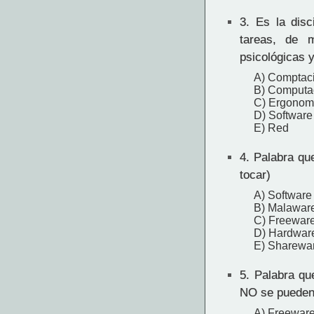
3.
Es la disci
tareas, de m
psicológicas y
A) Comptac
B) Computa
C) Ergonom
D) Software
E) Red
4.
Palabra que
tocar)
A) Software
B) Malawar
C) Freewar
D) Hardwar
E) Sharewa
5.
Palabra qu
NO se pueden 
A) Freewar