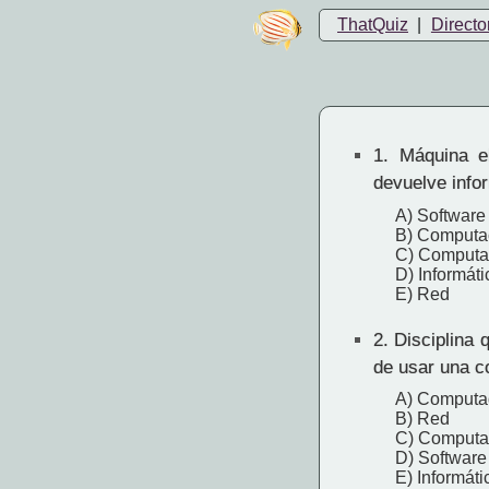
ThatQuiz
|
Directo
1.
Máquina ele
devuelve info
A) Software
B) Computa
C) Computa
D) Informáti
E) Red
2.
Disciplina q
de usar una 
A) Computa
B) Red
C) Computa
D) Software
E) Informáti