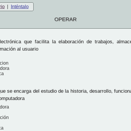
rio
|
Inténtalo
OPERAR
ctrónica que facilita la elaboración de trabajos, alma
rmación al usuario
cion
dora
ca
ue se encarga del estudio de la historia, desarrollo, funci
computadora
dora
ción
ca