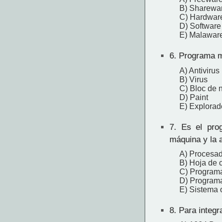
B) Sharewa
C) Hardwar
D) Software
E) Malawar
6.
Programa ma
A) Antivirus
B) Virus
C) Bloc de 
D) Paint
E) Explorad
7.
Es el prog
máquina y la 
A) Procesad
B) Hoja de 
C) Programa
D) Programa
E) Sistema 
8.
Para integr