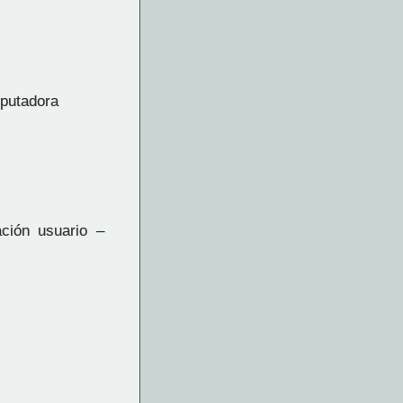
mputadora
ción usuario –