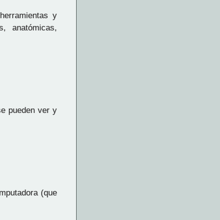
 herramientas y
s, anatómicas,
se pueden ver y
mputadora (que