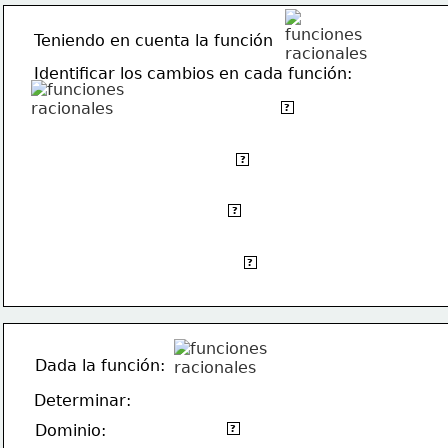
Teniendo en cuenta la función
Identificar los cambios en cada función:
Se modifica el dominio y el rango
?
Se modifica solo el rango
?
Se desplaza hacia arriba
?
Se modifica solo el dominio
?
Dada la función:
Determinar:
Todos los reales excepto 0.5
Dominio:
?