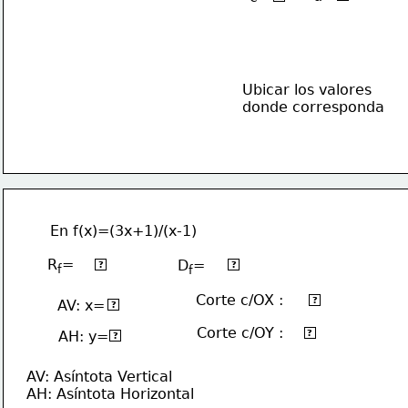
Ubicar los valores
donde corresponda
En f(x)=(3x+1)/(x-1)
R
=
R-{3}
D
=
R-{1}
?
?
f
f
Corte c/OX :
(-1/3,0)
?
AV: x=
1
?
Corte c/OY :
(0,-1)
AH: y=
3
?
?
AV: Asíntota Vertical
AH: Asíntota Horizontal