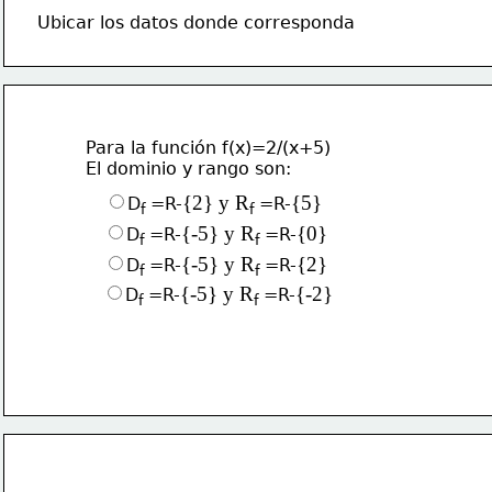
Ubicar los datos donde corresponda
Para la función f(x)=2/(x+5) 
El dominio y rango son:
{2
} y R
{5
}
D
=R-
=R-
f 
f 
{-5
} y R
{0
}
D
=R-
=R-
f 
f 
{-5
} y R
{2
}
D
=R-
=R-
f 
f 
{-5
} y R
{-2
}
D
=R-
=R-
f 
f 