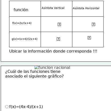
Asíntota Vertical
Asíntota Horizontal
función
f(x)=2x/(x+4)
x=-4
y=2
?
?
y=1/2
?
x=2
g(x)=(x+4)/(2x+4)
?
Ubicar la información donde corresponda !!!
¿Cuál de las funciones tiene
asociado el siguiente gráfico?
f(x)=(4x-4)/(x+1)