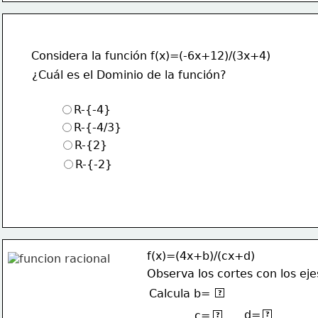
Considera la función f(x)=(-6x+12)/(3x+4)
¿Cuál es el Dominio de la función?
R-{-4}
R-{-4/3}
R-{2}
R-{-2}
f(x)=(4x+b)/(cx+d)
Observa los cortes con los eje
Calcula b=
16
?
d=
8
c=
-4
?
?