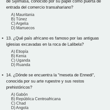
de Sijilmasa, conocido por su papel como puerta de
entrada del comercio transahariano?
A) Mauritania
B) Túnez
C) Argelia
D) Marruecos
13.
¿Qué país africano es famoso por las antiguas
iglesias excavadas en la roca de Lalibela?
A) Etiopía
B) Kenia
C) Uganda
D) Ruanda
14.
¿Dónde se encuentra la "meseta de Ennedi",
conocida por su arte rupestre y sus restos
prehistóricos?
A) Gabón
B) República Centroafricana
C) Chad
D) Angola