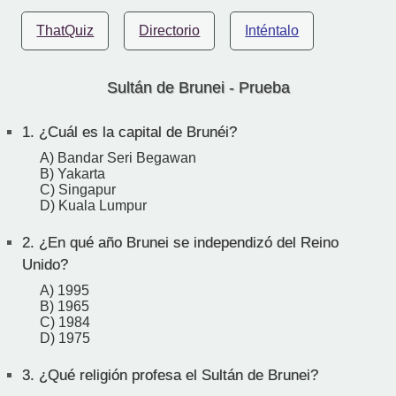
ThatQuiz
Directorio
Inténtalo
Sultán de Brunei - Prueba
1.
¿Cuál es la capital de Brunéi?
A) Bandar Seri Begawan
B) Yakarta
C) Singapur
D) Kuala Lumpur
2.
¿En qué año Brunei se independizó del Reino
Unido?
A) 1995
B) 1965
C) 1984
D) 1975
3.
¿Qué religión profesa el Sultán de Brunei?