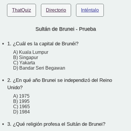
ThatQuiz
Directorio
Inténtalo
Sultán de Brunei - Prueba
1.
¿Cuál es la capital de Brunéi?
A) Kuala Lumpur
B) Singapur
C) Yakarta
D) Bandar Seri Begawan
2.
¿En qué año Brunei se independizó del Reino
Unido?
A) 1975
B) 1995
C) 1965
D) 1984
3.
¿Qué religión profesa el Sultán de Brunei?