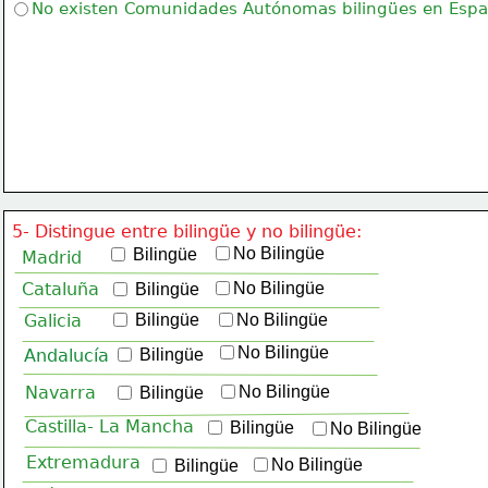
No existen Comunidades Autónomas bilingües en Espa
5- Distingue entre bilingüe y no bilingüe:
No Bilingüe
 Bilingüe
Madrid
Cataluña
No Bilingüe
 Bilingüe
Galicia
 Bilingüe
No Bilingüe
No Bilingüe
Andalucía
 Bilingüe
Navarra
No Bilingüe
 Bilingüe
Castilla- La Mancha
 Bilingüe
No Bilingüe
Extremadura
No Bilingüe
 Bilingüe