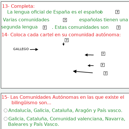
13- Completa:
La lengua oficial de España es el español
o
castellano
?
Varias comunidades
españolas tienen una
autónomas
?
segunda lengua
. Estas comunidades son
oficial
bilingües
?
?
14- Coloca cada cartel en su comunidad autónoma:
EUSKERA
?
GALLEGO
CATALÁN
?
BALEAR
?
VALENCIANO
?
15- Las Comunidades Autónomas en las que existe el
       bilingüismo son...
Andalucía, Galicia, Cataluña, Aragón y País vasco.
Galicia, Cataluña, Comunidad valenciana, Navarra,
    Baleares y País Vasco.