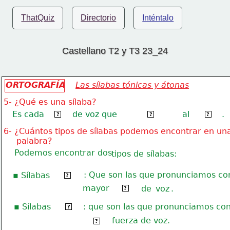
ThatQuiz
Directorio
Inténtalo
Castellano T2 y T3 23_24
ORTOGRAFÍA
Las sílabas tónicas y átonas
5- ¿Qué es una sílaba?
Es cada
de voz que
al
.
golpe
pronunciamos
hablar
?
?
?
6- ¿Cuántos tipos de sílabas podemos encontrar en un
     palabra?
Podemos encontrar dos
tipos de sílabas:
▪ Sílabas
: Que son las que pronunciamos co
tónicas
?
mayor
fuerza
de
voz
.
?
▪ Sílabas
: que son las que pronunciamos co
átonas
?
fuerza de voz.
menor
?