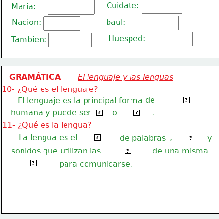
Cuidate:
Maria:
Nacion:
baul:
Huesped:
Tambien:
GRAMÁTICA
El lenguaje y las lenguas
10- ¿Qué es el lenguaje?
de
El lenguaje es la principal forma
comunicación
?
humana y puede ser
o
.
oral
escrito
?
?
11- ¿Qué es la lengua?
La lengua es el
,
conjunto
de palabras
y
reglas
?
?
sonidos que utilizan las
de una misma
personas
?
comunidad
para comunicarse.
?