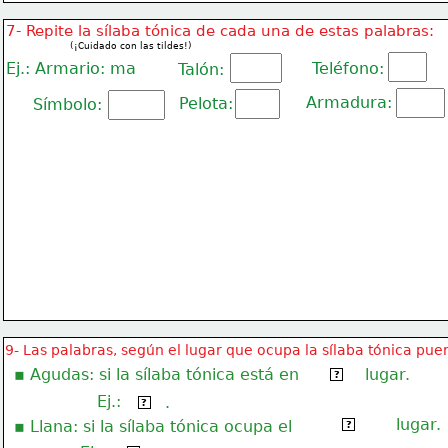
7- Repite la sílaba tónica de cada una de estas palabras:
(¡Cuidado con las tildes!)
Ej.: Armario: ma
Teléfono:
Talón:
Armadura:
Pelota:
Símbolo:
9- Las palabras, según el lugar que ocupa la sílaba tónica puen
▪ Agudas: si la sílaba tónica está en
lugar.
último
?
Ej.:
.
reloj
?
lugar.
penúltimo
▪ Llana: si la sílaba tónica ocupa el
?