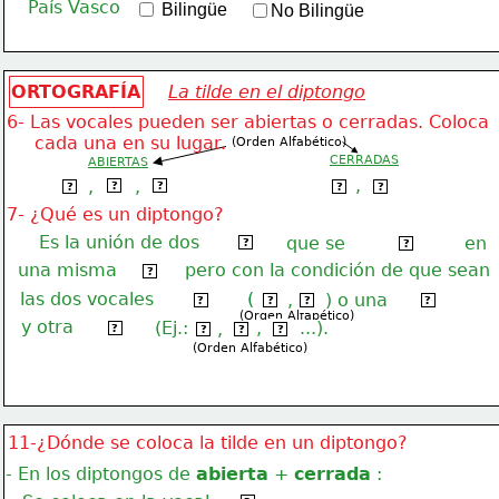
País Vasco
 Bilingüe
No Bilingüe
ORTOGRAFÍA
La tilde en el diptongo
6- Las vocales pueden ser abiertas o cerradas. Coloca
     cada una en su lugar.
(Orden Alfabético)
CERRADAS
ABIERTAS
,
,
 e 
,
 o 
 a 
 i 
 u 
?
?
?
?
?
7- ¿Qué es un diptongo?
Es la unión de dos
vocales
que se
en
pronuncian
?
?
una misma
pero con la condición de que sean
sílaba
?
las dos vocales
(
,
) o una
cerradas
iu
ui
abierta
?
?
?
?
(Orden Alfabético)
y otra
(Ej.:
,
...).
cerrada
,
ai
eu
ua
?
?
?
?
(Orden Alfabético)
11-¿Dónde se coloca la tilde en un diptongo?
- En los diptongos de 
abierta
 + 
cerrada
 :