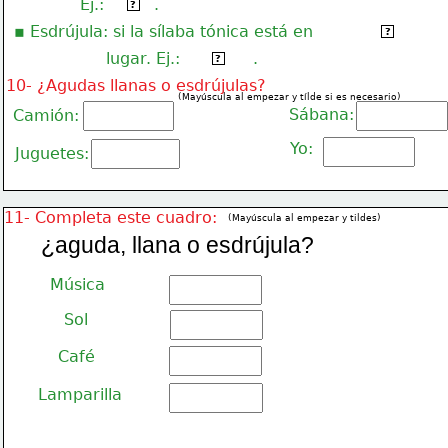
Ej.:
.
árbol
?
▪ Esdrújula: si la sílaba tónica está en
antepenúltimo
?
lugar. Ej.:
.
lámpara
?
10- ¿Agudas llanas o esdrújulas?
(Mayúscula al empezar y tílde si es necesario)
Sábana:
Camión:
Yo:
Juguetes:
11- Completa este cuadro:
(Mayúscula al empezar y tildes)
¿aguda, llana o esdrújula?
Música
Sol
Café
Lamparilla