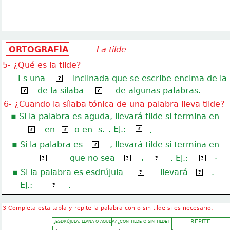
ORTOGRAFÍA
La tilde
5- ¿Qué es la tilde?
Es una
inclinada que se escribe encima de la
rayita
?
de la sílaba
de algunas palabras.
vocal
tónica
?
?
6- ¿Cuando la sílaba tónica de una palabra lleva tilde?
▪ Si la palabra es aguda, llevará tilde si termina en
. Ej.:
sofá
 en
o en -s.
vocal,
-n
.
?
?
?
▪ Si la palabra es
, llevará tilde si termina en
llana
?
.
,
que no sea
. Ej.:
consonante
ni -n
ni -s
árbol
?
?
?
?
.
▪ Si la palabra es esdrújula
llevará
siempre
tilde
?
?
Ej.:
.
lámpara
?
3-Completa esta tabla y repite la palabra con o sin tilde si es necesario:
REPITE
¿CON TILDE O SIN TILDE?
¿ESDRÚJULA, LLANA O AGUDA?