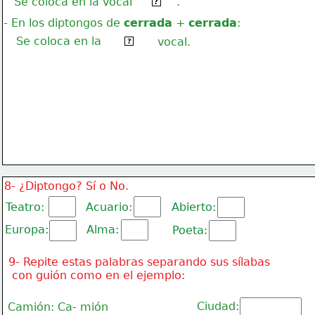
Se coloca en la vocal
.
abierta
?
- En los diptongos de 
cerrada
 + 
cerrada
:
Se coloca en la
segunda
vocal.
?
8- ¿Diptongo? Sí o No.
Teatro:
Acuario:
Abierto:
Europa:
Alma:
Poeta:
9- Repite estas palabras separando sus sílabas
 con guión como en el ejemplo:
Ciudad:
Camión: Ca- mión