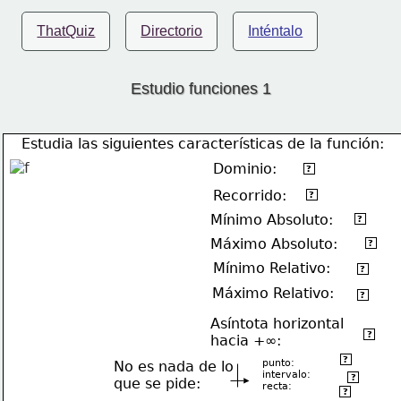
ThatQuiz
Directorio
Inténtalo
Estudio funciones 1
Estudia las siguientes características de la función:
Dominio:
ℜ-{-3}
?
Recorrido:
[-3,3)
?
Mínimo Absoluto:
(3,-3)
?
Máximo Absoluto:
No tiene
?
Mínimo Relativo:
(-1,-1)
?
Máximo Relativo:
(1,1)
?
Asíntota horizontal
y=-1
?
hacia +∞:
(-3,3)
?
punto:
No es nada de lo
intervalo:
(-∞,+∞)
?
que se pide:
recta:
x=-1
?