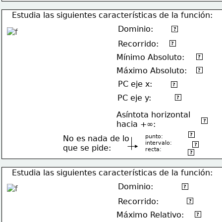
Estudia las siguientes características de la función:
Dominio:
ℜ-{-4,0}
?
Recorrido:
[-4,4]
?
Mínimo Absoluto:
(2,-4)
?
Máximo Absoluto:
(-2,4)
?
PC eje x:
(4,0)
?
PC eje y:
No tiene
?
Asíntota horizontal
y=-1
?
hacia +∞:
(3,-3)
?
punto:
No es nada de lo
intervalo:
(-∞,+∞)
?
que se pide:
recta:
x=-1
?
Estudia las siguientes características de la función:
Dominio:
(-∞,0)U(0,+∞)
?
Recorrido:
[-4,-1)U(0,+∞)
?
Máximo Relativo:
(2,4)
?