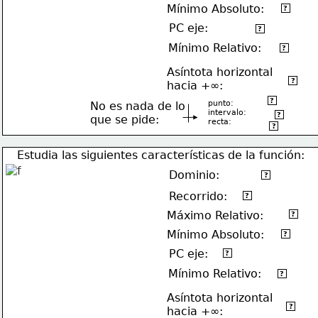
Mínimo Absoluto:
(-2,4)
?
PC eje:
No tiene
?
Mínimo Relativo:
(-2,4)
?
Asíntota horizontal
y=-1
?
hacia +∞:
(0,0)
?
punto:
No es nada de lo
intervalo:
[-4,+∞)
?
que se pide:
recta:
x=-1
?
Estudia las siguientes características de la función:
Dominio:
(-5,-1)U(0,+∞)
?
Recorrido:
[-4,5)
?
No tiene
Máximo Relativo:
?
Mínimo Absoluto:
(4,-3)
?
PC eje:
(6,0)
?
Mínimo Relativo:
(2,1)
?
Asíntota horizontal
y=3
?
hacia +∞: