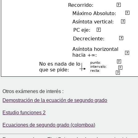
Recorrido:
(-∞,½)U(2,+∞)
?
No tiene
Máximo Absoluto:
?
Asíntota vertical:
x=-1
?
PC eje:
(0,0)
?
(2,4)U(4,+∞)
Decreciente:
?
Asíntota horizontal
y=-4
?
hacia +∞:
(1,½)
?
punto:
No es nada de lo
intervalo:
(2,+∞)
?
que se pide:
recta:
x=3
?
Otros exámenes de interés :
Demostración de la ecuación de segundo grado
Estudio funciones 2
Ecuaciones de segundo grado (colomboa)