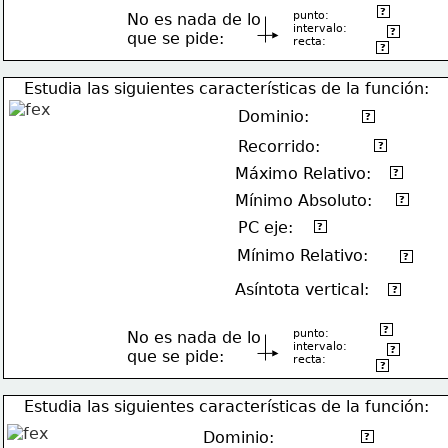
(1,5)
?
punto:
No es nada de lo
intervalo:
(-5,+∞)
?
que se pide:
recta:
x=3
?
Estudia las siguientes características de la función:
Dominio:
(-∞,-1)U(0,4]
?
Recorrido:
[-4,0]U(1,+∞)
?
Máximo Relativo:
(2,0)
?
Mínimo Absoluto:
(4,-4)
?
PC eje:
(2,0)
?
Mínimo Relativo:
No tiene
?
Asíntota vertical:
x=-1
?
(0,-4)
?
punto:
No es nada de lo
intervalo:
[-4,+∞)
?
que se pide:
recta:
y=1
?
Estudia las siguientes características de la función:
Dominio:
(-2,-1)U(-1,1)U(2,+∞
?