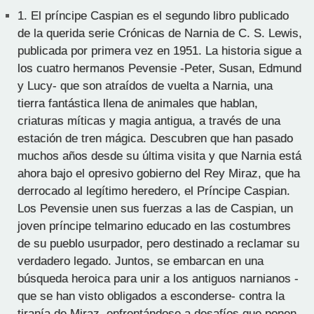
1.
El príncipe Caspian es el segundo libro publicado
de la querida serie Crónicas de Narnia de C. S. Lewis,
publicada por primera vez en 1951. La historia sigue a
los cuatro hermanos Pevensie -Peter, Susan, Edmund
y Lucy- que son atraídos de vuelta a Narnia, una
tierra fantástica llena de animales que hablan,
criaturas míticas y magia antigua, a través de una
estación de tren mágica. Descubren que han pasado
muchos años desde su última visita y que Narnia está
ahora bajo el opresivo gobierno del Rey Miraz, que ha
derrocado al legítimo heredero, el Príncipe Caspian.
Los Pevensie unen sus fuerzas a las de Caspian, un
joven príncipe telmarino educado en las costumbres
de su pueblo usurpador, pero destinado a reclamar su
verdadero legado. Juntos, se embarcan en una
búsqueda heroica para unir a los antiguos narnianos -
que se han visto obligados a esconderse- contra la
tiranía de Miraz, enfrentándose a desafíos que ponen