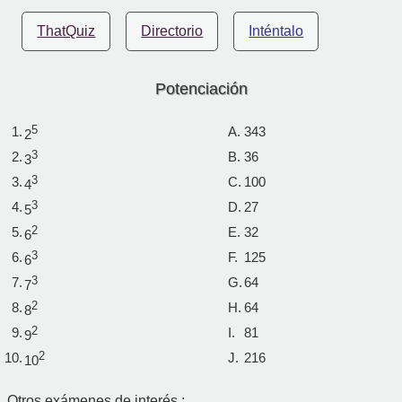
ThatQuiz
Directorio
Inténtalo
Potenciación
1.
5
A.
343
2
2.
3
B.
36
3
3.
3
C.
100
4
4.
3
D.
27
5
5.
2
E.
32
6
6.
3
F.
125
6
7.
3
G.
64
7
8.
2
H.
64
8
9.
2
I.
81
9
10.
2
J.
216
10
Otros exámenes de interés :