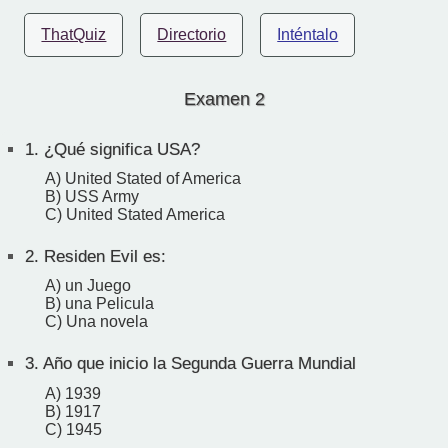
ThatQuiz
Directorio
Inténtalo
Examen 2
1.
¿Qué significa USA?
A) United Stated of America
B) USS Army
C) United Stated America
2.
Residen Evil es:
A) un Juego
B) una Pelicula
C) Una novela
3.
Año que inicio la Segunda Guerra Mundial
A) 1939
B) 1917
C) 1945