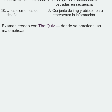
9.
Técnicas de Creatividad
I.
guion gráfico - ilustraciones
mostradas en secuencia.
10.
Unos elementos del
J.
Conjunto de img y objetos para
diseño
representar la información.
Examen creado con
That Quiz
— donde se practican las
matemáticas.