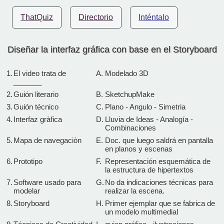
ThatQuiz
Directorio
Inténtalo
Diseñar la interfaz gráfica con base en el Storyboard
1.
El video trata de
A.
Modelado 3D
_______
2.
Guión literario
B.
SketchupMake
3.
Guión técnico
C.
Plano - Angulo - Simetria
4.
Interfaz gràfica
D.
Lluvia de Ideas - Analogía -
Combinaciones
5.
Mapa de navegaciòn
E.
Doc. que luego saldrá en pantalla
en planos y escenas
6.
Prototipo
F.
Representación esquemática de
la estructura de hipertextos
7.
Software usado para
G.
No da indicaciones técnicas para
modelar
realizar la escena.
8.
Storyboard
H.
Primer ejemplar que se fabrica de
un modelo multimedial