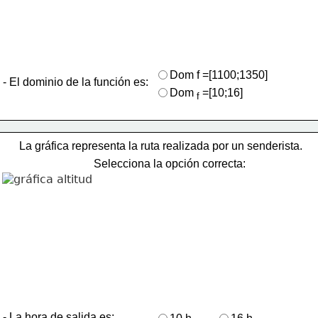
Dom f =[1100;1350]   
- El dominio de la función es:
Dom
=[10;16]
 f 
La gráfica representa la ruta realizada por un senderista.
Selecciona la opción correcta:
- La hora de salida es: