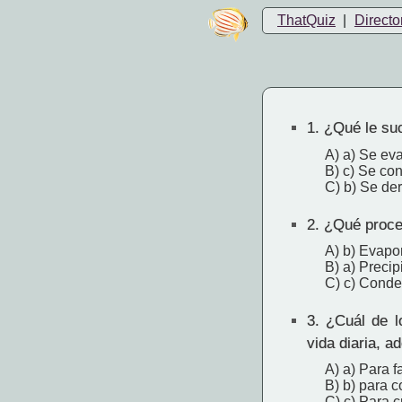
ThatQuiz
|
Directo
1.
¿Qué le suc
A) a) Se ev
B) c) Se co
C) b) Se der
2.
¿Qué proces
A) b) Evapo
B) a) Precip
C) c) Cond
3.
¿Cuál de lo
vida diaria, 
A) a) Para f
B) b) para c
C) c) Para c