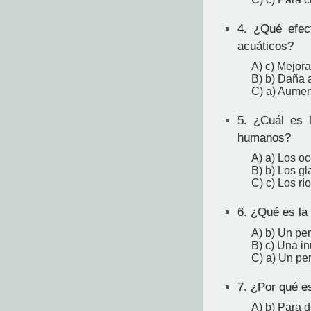
4.
¿Qué efect
acuáticos?
A) c) Mejora
B) b) Daña 
C) a) Aumen
5.
¿Cuál es la
humanos?
A) a) Los o
B) b) Los gl
C) c) Los rí
6.
¿Qué es la 
A) b) Un per
B) c) Una i
C) a) Un per
7.
¿Por qué es
A) b) Para d