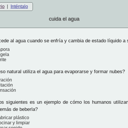
rio
|
Inténtalo
cuida el agua
ede al agua cuando se enfría y cambia de estado líquido a 
apora
ngela
rite
o natural utiliza el agua para evaporarse y formar nubes?
ración
itación
ensación
s siguientes es un ejemplo de cómo los humanos utiliza
además de beberla?
abricar plástico
ocinar y limpiar
rear sonido