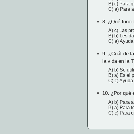
B) c) Para 
C) a) Para 
8.
¿Qué funció
A) c) Las pr
B) b) Les d
C) a) Ayuda 
9.
¿Cuál de la
la vida en la T
A) b) Se uti
B) a) Es el 
C) c) Ayuda 
10.
¿Por qué e
A) b) Para 
B) a) Para t
C) c) Para q