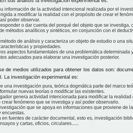
En sus análisis la investigación experimental es:
u información de la actividad intencional realizada por el inves
rigida a modificar la realidad con el propósito de crear el fe
así poder observar.
responder o dar cuenta del porqué del objeto que se investiga, 
 métodos analíticos y sintéticos, en conjunción con el deducti
l método de análisis y caracteriza un objeto de estudio o una sit
aracterísticas y propiedades.
los aspectos fundamentales de una problemática determinada y
tos adecuados para elaborar una investigación posterior.
se de medios utilizados para obtener los datos son: docum
. La investigación experimental es:
e una investigación pura, teórica dogmática parte del marco teó
 formular nuevas teorías o modificar las existentes.
igador genera actividad intencionada para modificar la realidad 
 crear fenómeno que se investiga y así poder observarlo.
investigación que se apoya en informaciones que proviene de la
y encuestas.
en fuentes de carácter documental, esto es, investigación bibli
nsayos y cartas, oficios, circulares......