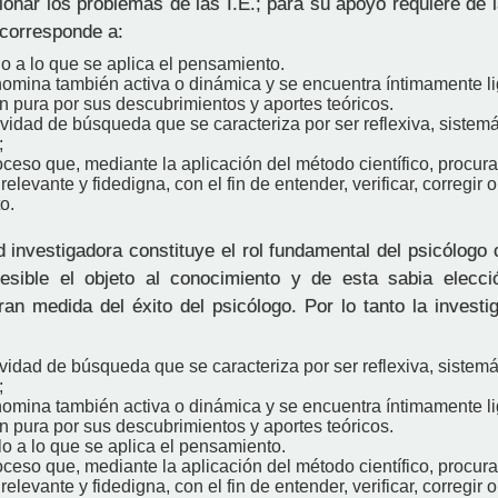
cionar los problemas de las I.E.; para su apoyo requiere de l
corresponde a:
o a lo que se aplica el pensamiento.
nomina también activa o dinámica y se encuentra íntimamente li
n pura por sus descubrimientos y aportes teóricos.
ividad de búsqueda que se caracteriza por ser reflexiva, sistemá
;
ceso que, mediante la aplicación del método científico, procur
elevante y fidedigna, con el fin de entender, verificar, corregir o
o.
 investigadora constituye el rol fundamental del psicólogo 
esible el objeto al conocimiento y de esta sabia elecci
an medida del éxito del psicólogo. Por lo tanto la investig
ividad de búsqueda que se caracteriza por ser reflexiva, sistemá
;
nomina también activa o dinámica y se encuentra íntimamente li
n pura por sus descubrimientos y aportes teóricos.
o a lo que se aplica el pensamiento.
ceso que, mediante la aplicación del método científico, procur
elevante y fidedigna, con el fin de entender, verificar, corregir o