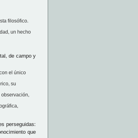
a filosófico.
edad, un hecho
tal, de campo y
con el único
rico, su
 observación,
ográfica,
des perseguidas:
conocimiento que