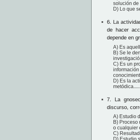
solución de
D) Lo que se
6.
La actividad
de hacer acc
depende en gra
A) Es aquell
B) Se le de
investigació
C) Es un pro
información r
conocimient
D) Es la act
metódica.....
7.
La gnoseol
discurso, cor
A) Estudio 
B) Proceso 
o cualquier 
C) Resultad
D) Estudio s