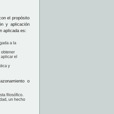
con el propósito
ón y aplicación
n aplicada es:
gada a la
a obtener
 aplicar el
tica y
razonamiento o
a filosófico.
edad, un hecho