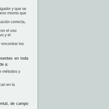
tigador y que se
nómeno mismo que
uación correcta,
con el uso
vo y el
 encontrar los
esentes en toda
de a:
de métodos y
can en la
ental, de campo