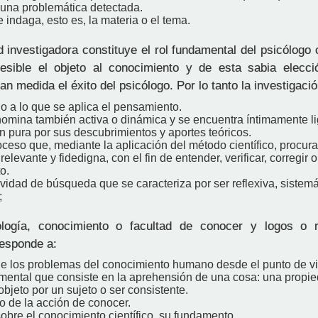
 una problemática detectada.
 indaga, esto es, la materia o el tema.
 investigadora constituye el rol fundamental del psicólogo 
esible el objeto al conocimiento y de esta sabia elecci
n medida el éxito del psicólogo. Por lo tanto la investigació
o a lo que se aplica el pensamiento.
nomina también activa o dinámica y se encuentra íntimamente li
n pura por sus descubrimientos y aportes teóricos.
ceso que, mediante la aplicación del método científico, procur
elevante y fidedigna, con el fin de entender, verificar, corregir o
o.
ividad de búsqueda que se caracteriza por ser reflexiva, sistemá
;
ogía, conocimiento o facultad de conocer y logos o 
responde a:
de los problemas del conocimiento humano desde el punto de vist
mental que consiste en la aprehensión de una cosa: una propi
objeto por un sujeto o ser consistente.
o de la acción de conocer.
obre el conocimiento científico, su fundamento.