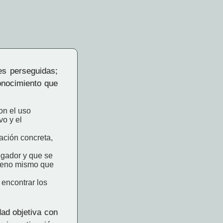
des perseguidas;
conocimiento que
on el uso
vo y el
uación concreta,
tigador y que se
nómeno mismo que
encontrar los
dad objetiva con