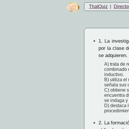
ThatQuiz
|
Directo
1.
La investiga
por la clase 
se adquieren. 
A) trata de 
combinado de
inductivo.
B) utiliza e
señala sus c
C) obtiene s
encuentra di
se indaga y 
D) destaca 
procedimien
2.
La formació