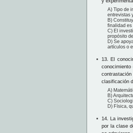
y experimenta
A) Tipo de 
entrevistas 
B) Constituy
finalidad es
C) El invest
propósito de
D) Se apoya 
artículos o e
13.
El conocim
conocimiento
contrastación
clasificación 
A) Matemátic
B) Arquitect
C) Sociologí
D) Física, q
14.
La investig
por la clase 