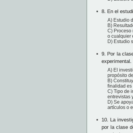
8.
En el estudi
A) Estudio 
B) Resultad
C) Proceso 
o cualquier 
D) Estudio s
9.
Por la clas
experimental.
A) El invest
propósito de
B) Constituy
finalidad es
C) Tipo de 
entrevistas 
D) Se apoya 
artículos o e
10.
La investig
por la clase 