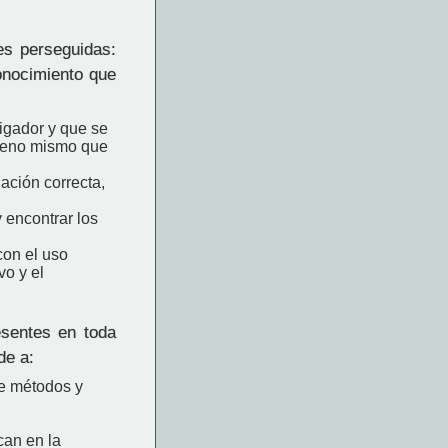
des perseguidas:
conocimiento que
tigador y que se
nómeno mismo que
uación correcta,
 encontrar los
con el uso
vo y el
esentes en toda
de a:
de métodos y
can en la