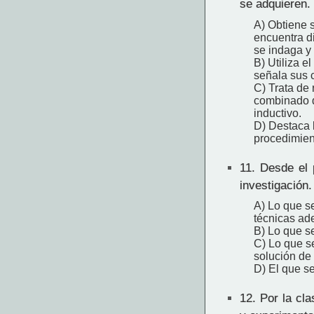
se adquieren. 
A) Obtiene s
encuentra di
se indaga y 
B) Utiliza e
señala sus c
C) Trata de 
combinado de
inductivo.
D) Destaca 
procedimien
11.
Desde el p
investigación
A) Lo que se
técnicas ad
B) Lo que se
C) Lo que se
solución de
D) El que se
12.
Por la cla