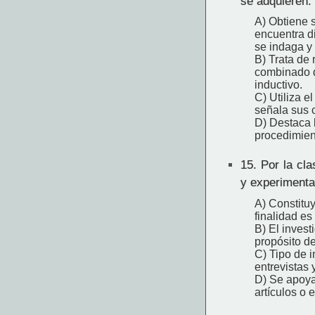
se adquieren. 
A) Obtiene s
encuentra di
se indaga y 
B) Trata de 
combinado de
inductivo.
C) Utiliza e
señala sus c
D) Destaca 
procedimien
15.
Por la cla
y experimental
A) Constituy
finalidad es
B) El invest
propósito de
C) Tipo de 
entrevistas 
D) Se apoya 
artículos o e