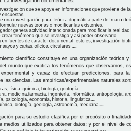
l. La investigación documental es:
investigación que se apoya en informaciones que proviene de la
y encuestas.
e una investigación pura, teórica dogmática parte del marco teó
 formular nuevas teorías o modificar las existentes.
igador genera actividad intencionada para modificar la realidad
 crear fenómeno que se investiga y así poder observarlo.
en fuentes de carácter documental, esto es, investigación bibli
nsayos y cartas, oficios, circulares......
iento científico constituye en una organización teórica y 
 del mundo que explica los fenómenos que observamos, es
 experimental y capaz de efectuar predicciones, para la 
de las ciencias. Las empíricas/experimentales naturales son
as, física, química, biología, geología.
ura, medicina,farmacia, ingeniería, informática, antropología, arq
a, psicología, economía, historia, lingüística....
uímica, biología, geología, astronomía, medicina......
ación para su estudio clasifica por el propósito o finalida
de medios utilizados para obtener datos; y por el nivel de 