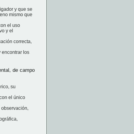
tigador y que se
nómeno mismo que
con el uso
vo y el
uación correcta,
 encontrar los
ental, de campo
rico, su
con el único
 observación,
ográfica,