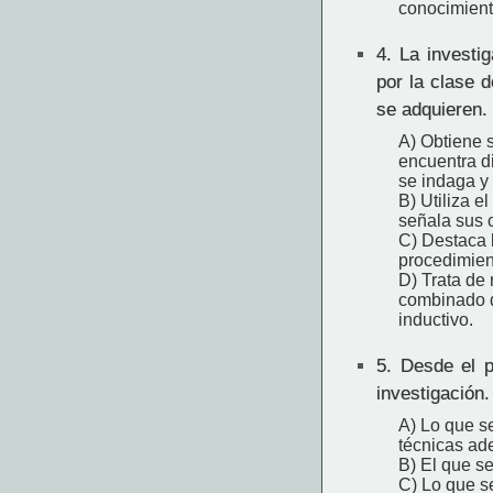
conocimient
4.
La investiga
por la clase 
se adquieren. 
A) Obtiene s
encuentra di
se indaga y 
B) Utiliza e
señala sus c
C) Destaca 
procedimien
D) Trata de 
combinado de
inductivo.
5.
Desde el pu
investigación
A) Lo que se
técnicas ad
B) El que se
C) Lo que se