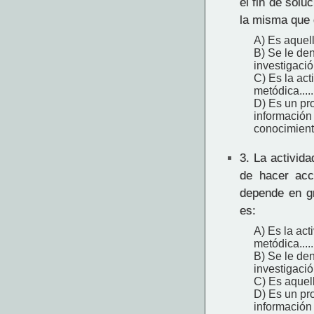
el fin de solu
la misma que 
A) Es aquell
B) Se le de
investigació
C) Es la act
metódica.....
D) Es un pro
información r
conocimient
3.
La actividad
de hacer acc
depende en gr
es:
A) Es la act
metódica.....
B) Se le de
investigació
C) Es aquell
D) Es un pro
información r