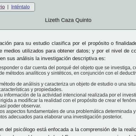
rio
|
Inténtalo
Lizeth Caza Quinto
ción para su estudio clasifica por el propósito o finalida
de medios utilizados para obtener datos; y por el nivel de 
en sus análisis la investigación descriptiva es:
responder o dar cuenta del porqué del objeto que se investiga, c
 métodos analíticos y sintéticos, en conjunción con el deducti
l método de análisis y caracteriza un objeto de estudio o una sit
aracterísticas y propiedades.
u información de la actividad intencional realizada por el inves
rigida a modificar la realidad con el propósito de crear el fe
así poder observar.
los aspectos fundamentales de una problemática determinada y 
tos adecuados para elaborar una investigación posterior.
n del psicólogo está enfocada a la comprensión de la reali