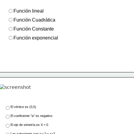
Función lineal
Función Cuadrática
Función Constante
Función exponencial
El vértice es (0,5)
El coeficiente "a" es negativo
El eje de simetría es X = 0
Las soluciones son x=-2 y x=2