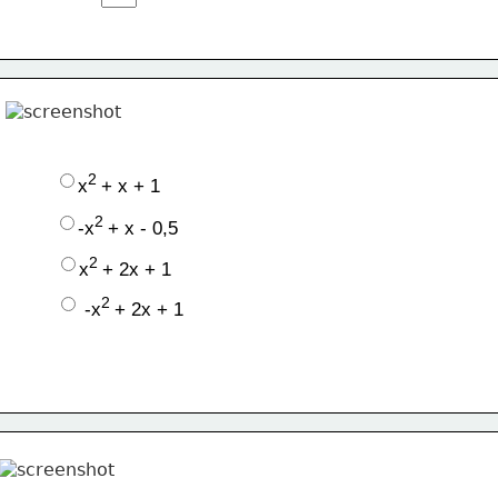
2 
x
+ x + 1
2 
-x
+ x - 0,5
2 
x
+ 2x + 1
2 
 -x
+ 2x + 1