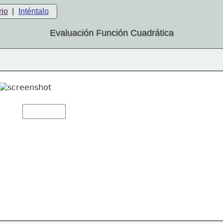
rio
|
Inténtalo
Evaluación Función Cuadrática