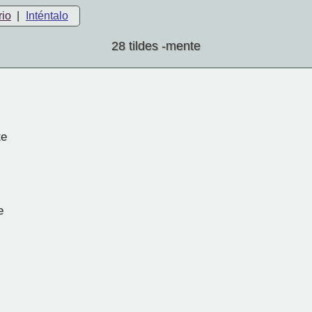
rio
|
Inténtalo
28 tildes -mente
te
e