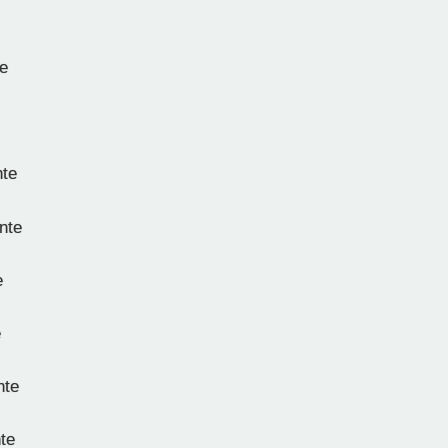
e
te
nte
e
e
nte
te