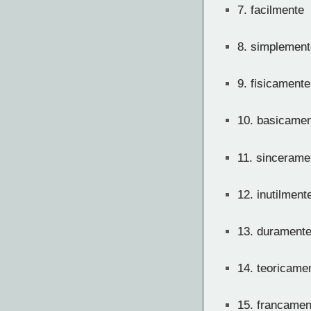
7.
facilmente
8.
simplement
9.
fisicamente
10.
basicamen
11.
sincerame
12.
inutilment
13.
durament
14.
teoricame
15.
francamen