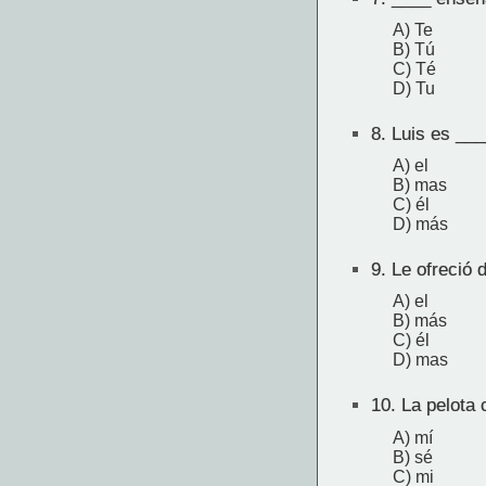
A) Te
B) Tú
C) Té
D) Tu
8.
Luis es ____
A) el
B) mas
C) él
D) más
9.
Le ofreció 
A) el
B) más
C) él
D) mas
10.
La pelota 
A) mí
B) sé
C) mi