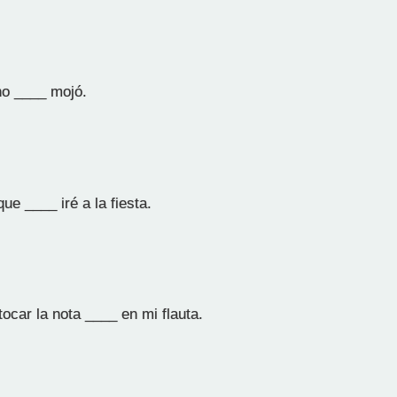
o ____ mojó.
que ____ iré a la fiesta.
ocar la nota ____ en mi flauta.