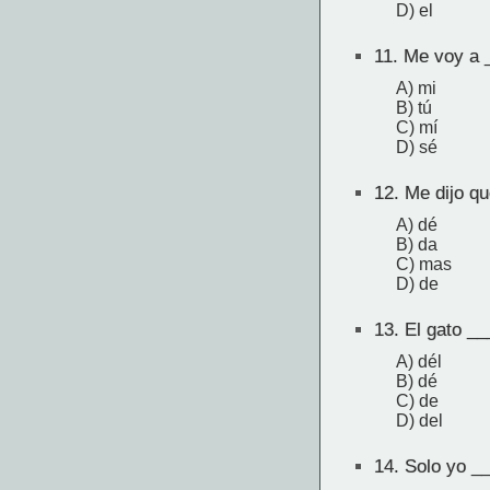
D) el
11.
Me voy a _
A) mi
B) tú
C) mí
D) sé
12.
Me dijo qu
A) dé
B) da
C) mas
D) de
13.
El gato __
A) dél
B) dé
C) de
D) del
14.
Solo yo __