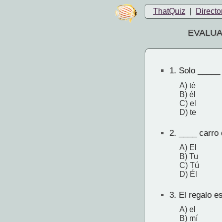
ThatQuiz
|
Directo
EVALUA
1.
Solo _____ 
A) té
B) él
C) el
D) te
2.
____ carro 
A) El
B) Tu
C) Tú
D) Él
3.
El regalo e
A) el
B) mí