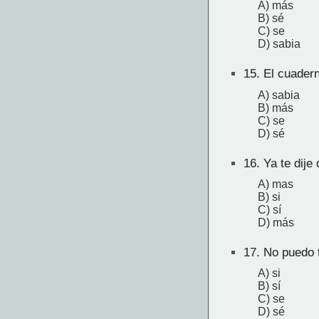
A) más
B) sé
C) se
D) sabia
15.
El cuadern
A) sabia
B) más
C) se
D) sé
16.
Ya te dije 
A) mas
B) si
C) sí
D) más
17.
No puedo t
A) si
B) sí
C) se
D) sé