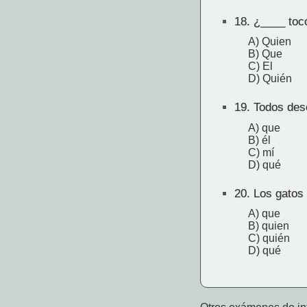
18.
¿____ tocó
A) Quien
B) Que
C) El
D) Quién
19.
Todos des
A) que
B) él
C) mí
D) qué
20.
Los gatos 
A) que
B) quien
C) quién
D) qué