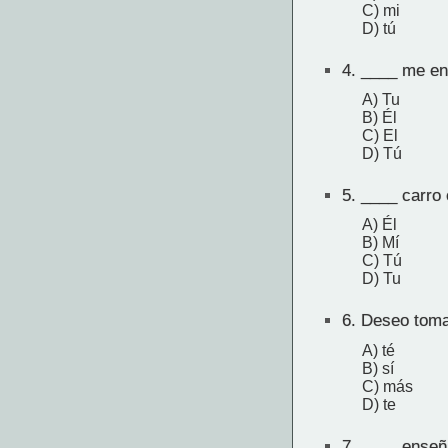
C) mi
D) tú
4.
____ me en
A) Tu
B) Él
C) El
D) Tú
5.
____ carro 
A) Él
B) Mí
C) Tú
D) Tu
6.
Deseo tomar
A) té
B) sí
C) más
D) te
7.
____ enseña