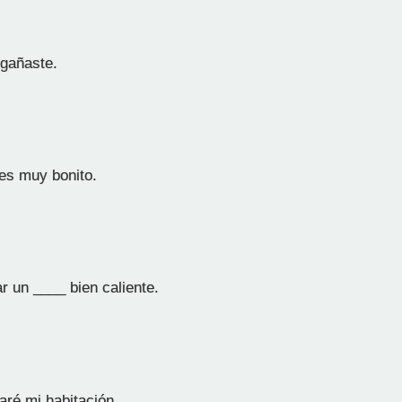
gañaste.
es muy bonito.
 un ____ bien caliente.
ré mi habitación.