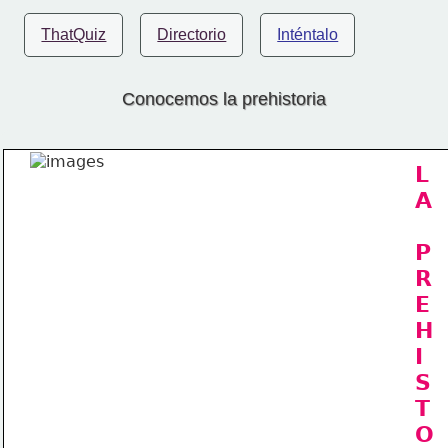
ThatQuiz
Directorio
Inténtalo
Conocemos la prehistoria
L
A
P
R
E
H
I
S
T
O