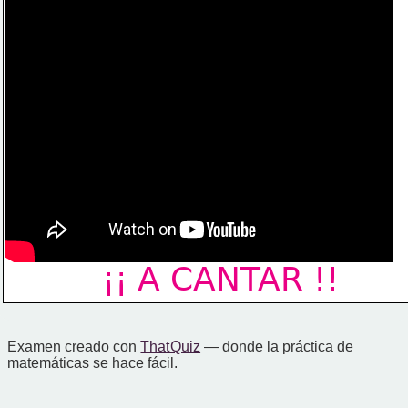
¡¡ A CANTAR !!
Examen creado con
That Quiz
— donde la práctica de
matemáticas se hace fácil.