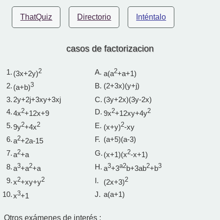
ThatQuiz
Directorio
Inténtalo
casos de factorizacion
1.
2
A.
2
(3x+2y)
a(a
+a+1)
2.
3
B.
(2+3x)(y+j)
(a+b)
3.
2y+2j+3xy+3xj
C.
(3y+2x)(3y-2x)
4.
2
D.
2
2
4x
+12x+9
9x
+12xy+4y
5.
2
2
E.
2
9y
+4x
(x+y)
-xy
6.
2
F.
(a+5)(a-3)
a
+2a-15
7.
2
G.
2
a
+a
(x+1)(x
-x+1)
8.
3
2
H.
3
a
2
2
3
a
+a
+a
a
+3
b+3ab
+b
9.
2
2
I.
2
x
+xy+y
(2x+3)
10.
3
J.
a(a+1)
x
+1
Otros exámenes de interés :