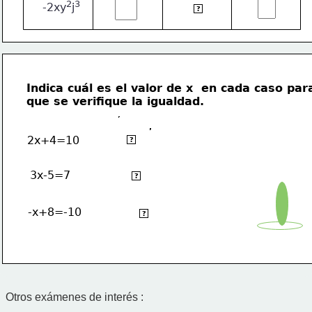
2
3
-2xy
j
2
3
xy
j
?
Indica cuál es el valor de x  en cada caso par
que se verifique la igualdad.
2x+4=10
x=3
?
3x-5=7
x=4
?
-x+8=-10
x=18
?
Otros exámenes de interés :