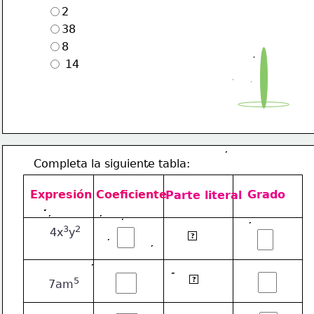
2
38
8
 14
Completa la siguiente tabla:
Expresión
Coeficiente
Grado
Parte literal
3
2
 4x
y
3
2
x
y
?
5
am
5
?
7am