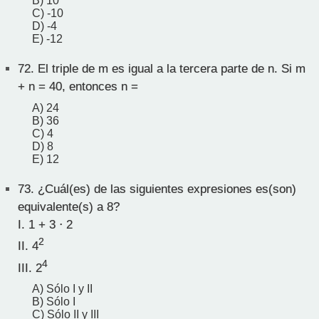
B) 10
C) -10
D) -4
E) -12
72.
El triple de m es igual a la tercera parte de n. Si m
+ n = 40, entonces n =
A) 24
B) 36
C) 4
D) 8
E) 12
73.
¿Cuál(es) de las siguientes expresiones es(son)
equivalente(s) a 8?
I. 1 + 3 ⋅ 2
2
II. 4
4
III. 2
A) Sólo I y II
B) Sólo I
C) Sólo II y III