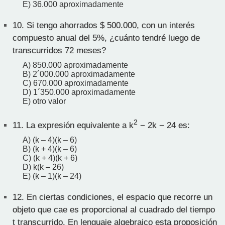
E) 36.000 aproximadamente
10.
Si tengo ahorrados $ 500.000, con un interés
compuesto anual del 5%, ¿cuánto tendré luego de
transcurridos 72 meses?
A) 850.000 aproximadamente
B) 2´000.000 aproximadamente
C) 670.000 aproximadamente
D) 1´350.000 aproximadamente
E) otro valor
2
11.
La expresión equivalente a k
− 2k − 24 es:
A) (k – 4)(k – 6)
B) (k + 4)(k – 6)
C) (k + 4)(k + 6)
D) k(k – 26)
E) (k – 1)(k – 24)
12.
En ciertas condiciones, el espacio que recorre un
objeto que cae es proporcional al cuadrado del tiempo
t transcurrido. En lenguaje algebraico esta proposición