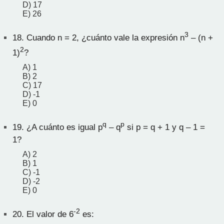
D) 17
E) 26
3
18.
Cuando n = 2, ¿cuánto vale la expresión n
– (n +
2
1)
?
A) 1
B) 2
C) 17
D) -1
E) 0
q
p
19.
¿A cuánto es igual p
– q
si p = q + 1 y q – 1 =
1?
A) 2
B) 1
C) -1
D) -2
E) 0
-2
20.
El valor de 6
es: