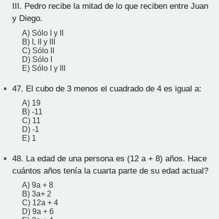
III. Pedro recibe la mitad de lo que reciben entre Juan
y Diego.
A) Sólo I y II
B) I, II y III
C) Sólo II
D) Sólo I
E) Sólo I y III
47.
El cubo de 3 menos el cuadrado de 4 es igual a:
A) 19
B) -11
C) 11
D) -1
E) 1
48.
La edad de una persona es (12 a + 8) años. Hace
cuántos años tenía la cuarta parte de su edad actual?
A) 9a + 8
B) 3a+ 2
C) 12a + 4
D) 9a + 6