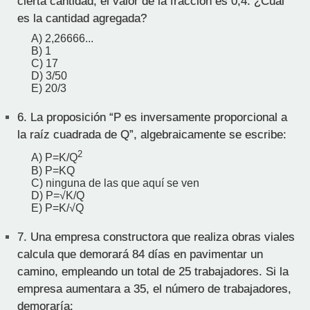
cierta cantidad, el valor de la fracción es 0,4. ¿Cuál
es la cantidad agregada?
A) 2,26666...
B) 1
C) 17
D) 3/50
E) 20/3
6.
La proposición “P es inversamente proporcional a
la raíz cuadrada de Q”, algebraicamente se escribe:
2
A) P=K/Q
B) P=KQ
C) ninguna de las que aquí se ven
D) P=√K/Q
E) P=K/√Q
7.
Una empresa constructora que realiza obras viales
calcula que demorará 84 días en pavimentar un
camino, empleando un total de 25 trabajadores. Si la
empresa aumentara a 35, el número de trabajadores,
demoraría: