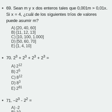
69.
Sean m y x dos enteros tales que 0,001m > 0,01x.
Si x = 4, ¿cuál de los siguientes tríos de valores
puede asumir m?
A) [20, 40, 60]
B) [11, 12, 13]
C) [10, 100, 1.000]
D) [50, 60, 70]
E) [1, 4, 10]
3
3
3
3
70.
2
+ 2
+ 2
+ 2
=
12
A) 2
5
B) 2
12
C) 8
3
D) 8
81
E) 2
3
2
71.
–2
- 2
=
A) -2