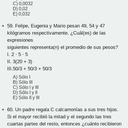
C) 0,0032
D) 0,02
E) 0,032
59.
Felipe, Eugenia y Mario pesan 49, 54 y 47
kilógramos respectivamente. ¿Cuál(es) de las
expresiones
siguientes representa(n) el promedio de sus pesos?
I. 2 ⋅ 5 ⋅ 5
II. 3(20 + 3)
III.50/3 + 50/3 + 50/3
A) Sólo I
B) Sólo III
C) Sólo I y III
D) Sólo I y II
E) Sólo II y III
60.
Un padre regala C calcamonías a sus tres hijos.
Si el mayor recibió la mitad y el segundo las tres
cuartas partes del resto, entonces ¿cuánto recibieron