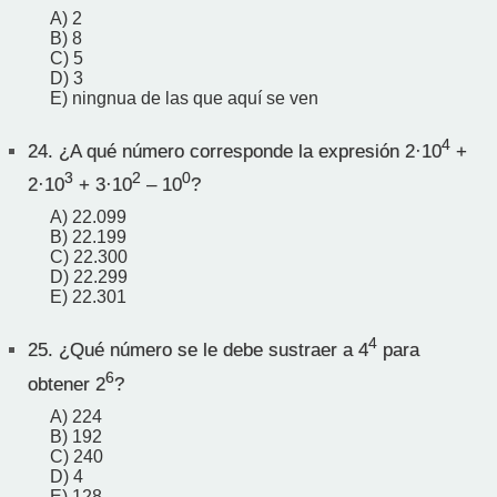
A) 2
B) 8
C) 5
D) 3
E) ningnua de las que aquí se ven
4
24.
¿A qué número corresponde la expresión 2·10
+
3
2
0
2·10
+ 3·10
– 10
?
A) 22.099
B) 22.199
C) 22.300
D) 22.299
E) 22.301
4
25.
¿Qué número se le debe sustraer a 4
para
6
obtener 2
?
A) 224
B) 192
C) 240
D) 4
E) 128