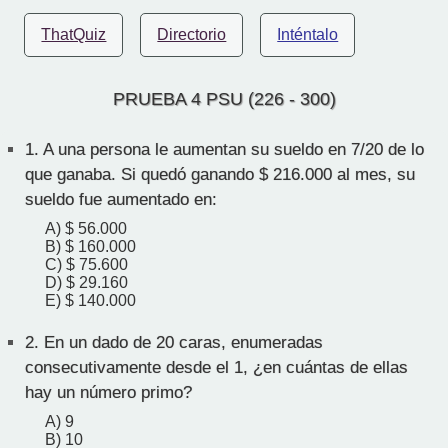
ThatQuiz
Directorio
Inténtalo
PRUEBA 4 PSU (226 - 300)
1.
A una persona le aumentan su sueldo en 7/20 de lo
que ganaba. Si quedó ganando $ 216.000 al mes, su
sueldo fue aumentado en:
A) $ 56.000
B) $ 160.000
C) $ 75.600
D) $ 29.160
E) $ 140.000
2.
En un dado de 20 caras, enumeradas
consecutivamente desde el 1, ¿en cuántas de ellas
hay un número primo?
A) 9
B) 10