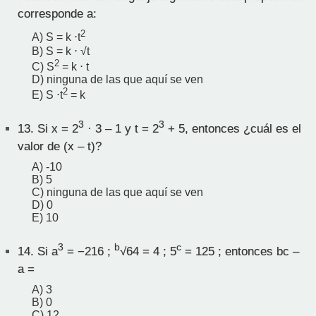
corresponde a:
2
A) S = k ⋅t
B) S = k ⋅ √t
2
C) S
= k ⋅ t
D) ninguna de las que aquí se ven
2
E) S ⋅t
= k
3
3
13.
Si x = 2
· 3 – 1 y t = 2
+ 5, entonces ¿cuál es el
valor de (x – t)?
A) -10
B) 5
C) ninguna de las que aquí se ven
D) 0
E) 10
3
b
c
14.
Si a
= −216 ;
√64 = 4 ; 5
= 125 ; entonces bc –
a =
A) 3
B) 0
C) 12