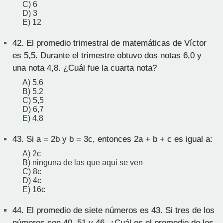
C) 6
D) 3
E) 12
42.
El promedio trimestral de matemáticas de Víctor
es 5,5. Durante el trimestre obtuvo dos notas 6,0 y
una nota 4,8. ¿Cuál fue la cuarta nota?
A) 5,6
B) 5,2
C) 5,5
D) 6,7
E) 4,8
43.
Si a = 2b y b = 3c, entonces 2a + b + c es igual a:
A) 2c
B) ninguna de las que aquí se ven
C) 8c
D) 4c
E) 16c
44.
El promedio de siete números es 43. Si tres de los
números son 40, 51 y 46. ¿Cuál es el promedio de los