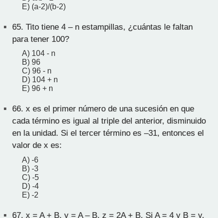
E) (a-2)/(b-2)
65.
Tito tiene 4 – n estampillas, ¿cuántas le faltan
para tener 100?
A) 104 - n
B) 96
C) 96 - n
D) 104 + n
E) 96 + n
66.
x es el primer número de una sucesión en que
cada término es igual al triple del anterior, disminuido
en la unidad. Si el tercer término es –31, entonces el
valor de x es:
A) -6
B) -3
C) -5
D) -4
E) -2
67.
x = A + B, y = A – B, z = 2A + B. Si A = 4 y B = y,