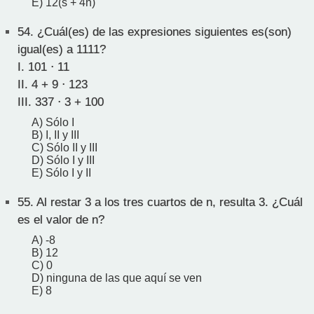
E) 12(s + 4n)
54.
¿Cuál(es) de las expresiones siguientes es(son)
igual(es) a 1111?
I. 101 ⋅ 11
II. 4 + 9 ⋅ 123
III. 337 ⋅ 3 + 100
A) Sólo I
B) I, II y III
C) Sólo II y III
D) Sólo I y III
E) Sólo I y II
55.
Al restar 3 a los tres cuartos de n, resulta 3. ¿Cuál
es el valor de n?
A) -8
B) 12
C) 0
D) ninguna de las que aquí se ven
E) 8