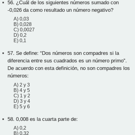
56.
¿Cuál de los siguientes números sumado con
-0,026 da como resultado un número negativo?
A) 0,03
B) 0,028
C) 0,0027
D) 0,2
E) 0,1
57.
Se define: “Dos números son compadres si la
diferencia entre sus cuadrados es un número primo”.
De acuerdo con esta definición, no son compadres los
números:
A) 2 y 3
B) 4 y 5
C) 1 y 2
D) 3 y 4
E) 5 y 6
58.
0,008 es la cuarta parte de:
A) 0,2
B) 0,32