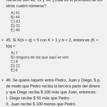
otros cuatro números?
A) 41
B) 44
C) 43
D) 31
E) 46
45.
Si K(b + q) = 5 con K = 1 y b = 2, entonces (K +
b)q =
A) 7
B) ninguna de las que aquí se ven
C) 9
D) 21
E) 6
46.
Se quiere repartir entre Pedro, Juan y Diego, $ p,
de modo que Pedro reciba la tercera parte del dinero
y que Diego reciba $ 100 más que Juan, entonces:
I. Diego recibe $ 50 más que Pedro.
II. Juan recibe $ 100 menos que Pedro.