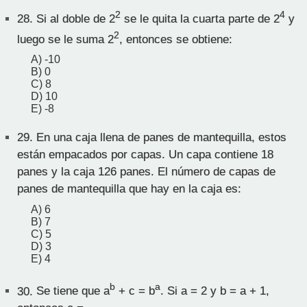
2
4
28.
Si al doble de 2
se le quita la cuarta parte de 2
y
2
luego se le suma 2
, entonces se obtiene:
A) -10
B) 0
C) 8
D) 10
E) -8
29.
En una caja llena de panes de mantequilla, estos
están empacados por capas. Un capa contiene 18
panes y la caja 126 panes. El número de capas de
panes de mantequilla que hay en la caja es:
A) 6
B) 7
C) 5
D) 3
E) 4
b
a
30.
Se tiene que a
+ c = b
. Si a = 2 y b = a + 1,