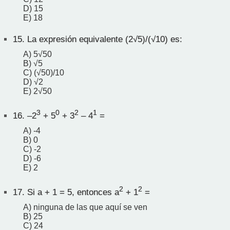
D) 15
E) 18
15.
La expresión equivalente (2√5)/(√10) es:
A) 5√50
B) √5
C) (√50)/10
D) √2
E) 2√50
3
0
2
1
16.
–2
+ 5
+ 3
– 4
=
A) -4
B) 0
C) -2
D) -6
E) 2
2
2
17.
Si a + 1 = 5, entonces a
+ 1
=
A) ninguna de las que aquí se ven
B) 25
C) 24