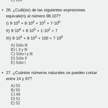
26.
¿Cuál(es) de las siguientes expresiones
equivale(n) al número 98.107?
4
3
2
0
I) 9·10
+ 8·10
+ 10
+ 7·10
4
3
2
II) 9·10
+ 8·10
+ 1·10
+ 7
4
3
0
III) 9·10
+ 8·10
+ 100 + 7·10
A) Sólo III
B) I, II y III
C) Sólo I y III
D) Sólo II
E) Sólo I
27.
¿Cuántos números naturales se pueden contar
entre 14 y 67?
A) 53
B) 50
C) 49
D) 51
E) 52