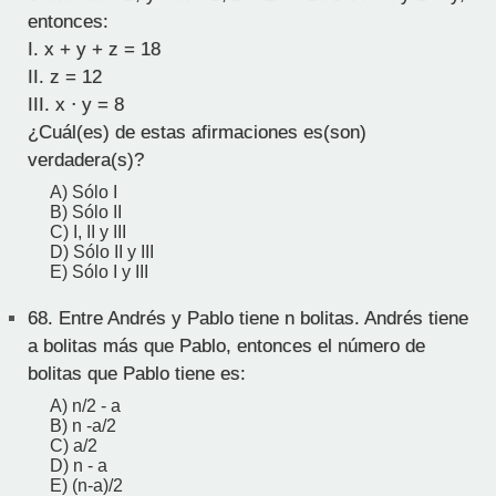
entonces:
I. x + y + z = 18
II. z = 12
III. x ⋅ y = 8
¿Cuál(es) de estas afirmaciones es(son)
verdadera(s)?
A) Sólo I
B) Sólo II
C) I, II y III
D) Sólo II y III
E) Sólo I y III
68.
Entre Andrés y Pablo tiene n bolitas. Andrés tiene
a bolitas más que Pablo, entonces el número de
bolitas que Pablo tiene es:
A) n/2 - a
B) n -a/2
C) a/2
D) n - a
E) (n-a)/2