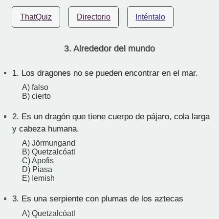
ThatQuiz
Directorio
Inténtalo
3. Alrededor del mundo
1.
Los dragones no se pueden encontrar en el mar.
A) falso
B) cierto
2.
Es un dragón que tiene cuerpo de pájaro, cola larga
y cabeza humana.
A) Jörmungand
B) Quetzalcóatl
C) Apofis
D) Piasa
E) Iemish
3.
Es una serpiente con plumas de los aztecas
A) Quetzalcóatl