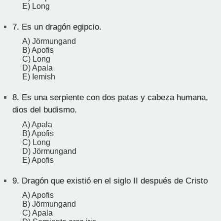
E) Long
7.
Es un dragón egipcio.
A) Jörmungand
B) Apofis
C) Long
D) Apala
E) Iemish
8.
Es una serpiente con dos patas y cabeza humana,
dios del budismo.
A) Apala
B) Apofis
C) Long
D) Jörmungand
E) Apofis
9.
Dragón que existió en el siglo II después de Cristo
A) Apofis
B) Jörmungand
C) Apala