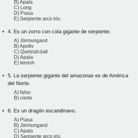
B) Apala
C) Long
D) Piasa
E) Serpiente arco iris.
4.
Es un zorro con cola gigante de serpiente.
A) Jörmungand
B) Apofis
C) Quetzalcóatl
D) Apala
E) Iemish
5.
La serpiente gigante del amazonas es de América
del Norte.
A) falso
B) cierto
6.
Es un dragón escandinavo.
A) Piasa
B) Jörmungand
C) Apala
D) Serpiente arco iris.