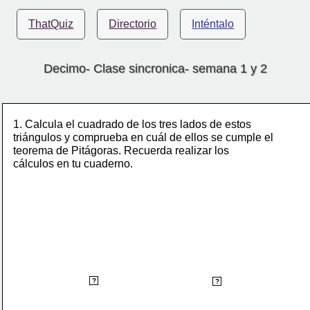
ThatQuiz
Directorio
Inténtalo
Decimo- Clase sincronica- semana 1 y 2
1. 
Calcula el cuadrado de los tres lados de estos
triángulos 
y 
comprueba en cuál de ellos se cumple el
teorema de 
Pitágoras. Recuerda realizar los 
cálculos en tu cuaderno.
no, cumple
si, cumple
?
?