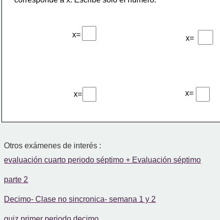
x=
x=
x=
x=
Otros exámenes de interés :
evaluación cuarto periodo séptimo + Evaluación séptimo
parte 2
Decimo- Clase no sincronica- semana 1 y 2
quiz primer periodo decimo