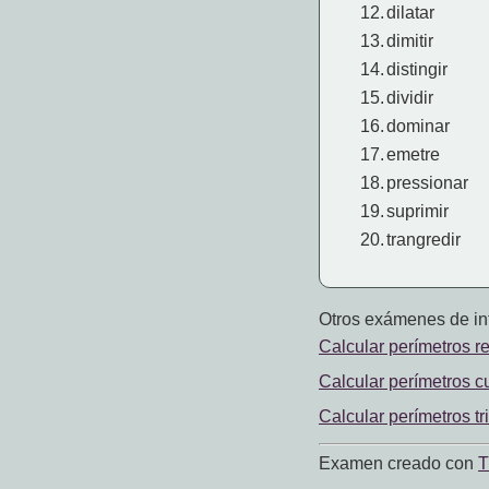
12.
dilatar
13.
dimitir
14.
distingir
15.
dividir
16.
dominar
17.
emetre
18.
pressionar
19.
suprimir
20.
trangredir
Otros exámenes de int
Calcular perímetros re
Calcular perímetros cu
Calcular perímetros tr
Examen creado con
T