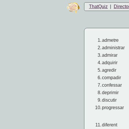
ThatQuiz
|
Directo
1.
admetre
2.
administrar
3.
admirar
4.
adquirir
5.
agredir
6.
compadir
7.
confessar
8.
deprimir
9.
discutir
10.
progressar
11.
diferent