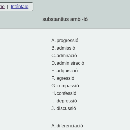
rio
|
Inténtalo
substantius amb -ió
A.
progressió
B.
admissió
C.
admiració
D.
administració
E.
adquisició
F.
agressió
G.
compassió
H.
confessió
I.
depressió
J.
discussió
A.
diferenciació