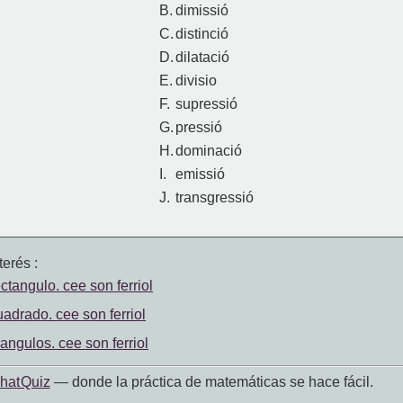
B.
dimissió
C.
distinció
D.
dilatació
E.
divisio
F.
supressió
G.
pressió
H.
dominació
I.
emissió
J.
transgressió
erés :
ctangulo. cee son ferriol
adrado. cee son ferriol
iangulos. cee son ferriol
hat Quiz
— donde la práctica de matemáticas se hace fácil.