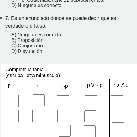
D) Ninguna es correcta
7.
Es un enunciado donde se puede decir que es
verdadero o falso.
A) Ninguna es correcta
B) Proposición
C) Conjunción
D) Disyunción
Complete la tabla 
(escriba  letra minuscula)
~p  Λ q
p V ~ p
p
q
~p