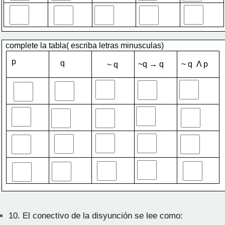
complete la tabla( escriba letras minusculas)
p
q
~q → q
~ q  Λ p
~ q
10.
El conectivo de la disyunción se lee como: