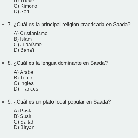
B) Thobe
C) Kimono
D) Sari
7.
¿Cuál es la principal religión practicada en Saada?
A) Cristianismo
B) Islam
C) Judaísmo
D) Baha'i
8.
¿Cuál es la lengua dominante en Saada?
A) Árabe
B) Turco
C) Inglés
D) Francés
9.
¿Cuál es un plato local popular en Saada?
A) Pasta
B) Sushi
C) Saltah
D) Biryani