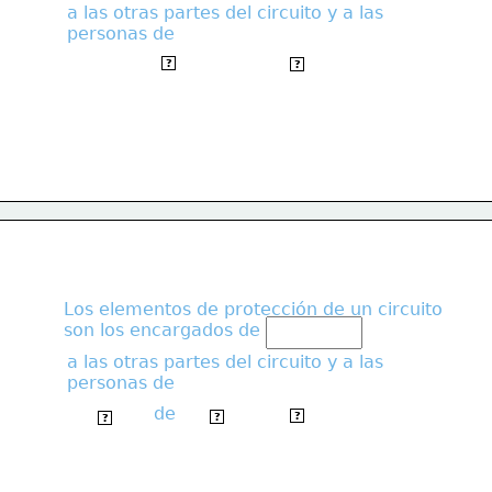
a las otras partes del circuito y a las 
personas
de 
subidas de tensión
o fugas.
?
?
Los elementos de protección de un circuito
son los encargados de 
a las otras partes del circuito y a las 
personas
de 
de
o fugas.
tensión
subidas
?
?
?