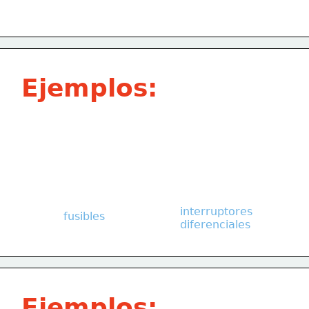
Ejemplos:
interruptores
fusibles
diferenciales
Ejemplos: